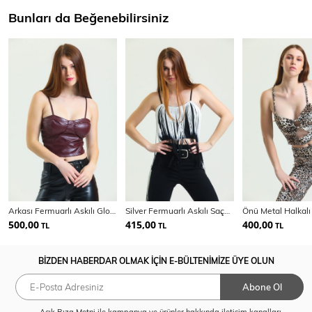
Bunları da Beğenebilirsiniz
Arkası Fermuarlı Askılı Gloplu Suni Deri Bustiyer | Bust34603
Silver Fermuarlı Askılı Saçaklı Scuba Krep Bustiyer | Bust34618
500,00
415,00
400,00
TL
TL
TL
BİZDEN HABERDAR OLMAK İÇİN E-BÜLTENİMİZE ÜYE OLUN
Abone Ol
Açık Rıza Metni
ile kampanya ve ürünler hakkında iletişim kanalları