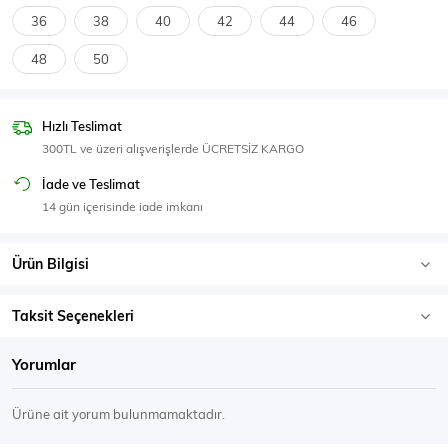
SPOR GİYİM
36
38
40
42
44
46
48
50
Hızlı Teslimat
Eşofman Üstü
Sweatshirt
300TL ve üzeri alışverişlerde ÜCRETSİZ KARGO
İade ve Teslimat
14 gün içerisinde iade imkanı
Ürün Bilgisi
Taksit Seçenekleri
Yorumlar
Ürüne ait yorum bulunmamaktadır.