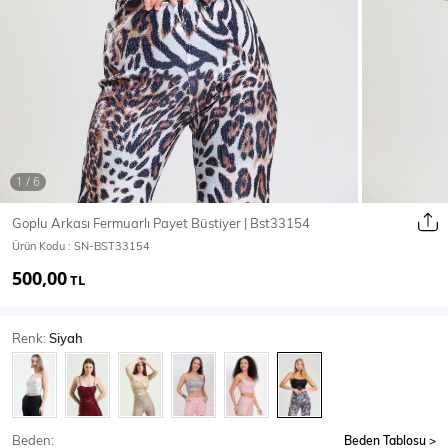
Ceket
Mont & Kaban
Yağmurluk
T-SHİRT & BLUZ
Goplu Arkası Fermuarlı Payet Büstiyer | Bst33154
Ürün Kodu :
SN-BST33154
T-Shirt
Bluz
500,00
TL
BODY
Renk:
Siyah
Body
Atlet
Crop & Büstiyer
Beden:
Beden Tablosu