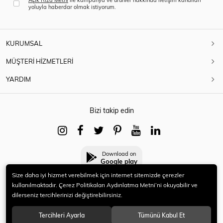
yoluyla haberdar olmak istiyorum.
KURUMSAL
MÜŞTERİ HİZMETLERİ
YARDIM
Bizi takip edin
Download on
Google play
Size daha iyi hizmet verebilmek için internet sitemizde çerezler
kullanılmaktadır. Çerez Politikaları Aydınlatma Metni’ni okuyabilir ve
dilerseniz tercihlerinizi değiştirebilirsiniz.
© 2021 HERYENİ. Tüm hakları saklıdır.
Tercihleri Ayarla
Tümünü Kabul Et