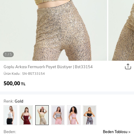
Ceket
Mont & Kaban
Yağmurluk
T-SHİRT & BLUZ
Goplu Arkası Fermuarlı Payet Büstiyer | Bst33154
Ürün Kodu :
SN-BST33154
T-Shirt
Bluz
500,00
TL
BODY
Renk:
Gold
Body
Atlet
Crop & Büstiyer
Beden:
Beden Tablosu