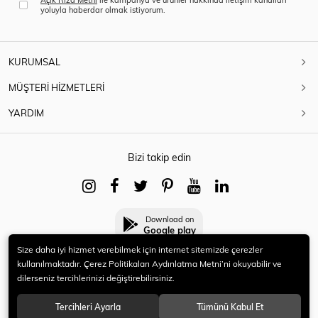
yoluyla haberdar olmak istiyorum.
KURUMSAL
MÜŞTERİ HİZMETLERİ
YARDIM
Bizi takip edin
Download on
Google play
Size daha iyi hizmet verebilmek için internet sitemizde çerezler
kullanılmaktadır. Çerez Politikaları Aydınlatma Metni’ni okuyabilir ve
dilerseniz tercihlerinizi değiştirebilirsiniz.
© 2021 HERYENİ. Tüm hakları saklıdır.
Tercihleri Ayarla
Tümünü Kabul Et