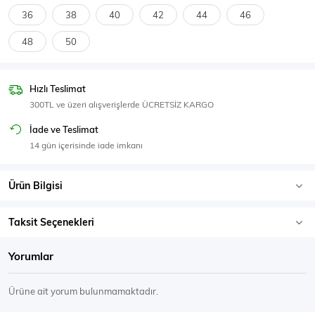
SPOR GİYİM
36
38
40
42
44
46
48
50
Hızlı Teslimat
Eşofman Üstü
Sweatshirt
300TL ve üzeri alışverişlerde ÜCRETSİZ KARGO
İade ve Teslimat
14 gün içerisinde iade imkanı
Ürün Bilgisi
Taksit Seçenekleri
Yorumlar
Ürüne ait yorum bulunmamaktadır.