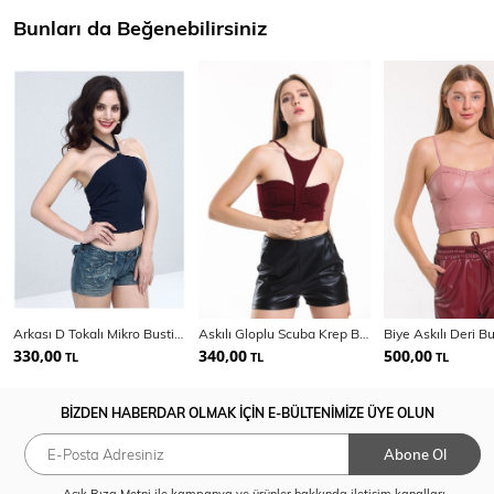
Bunları da Beğenebilirsiniz
Arkası D Tokalı Mikro Bustiyer | Bst13833
Askılı Gloplu Scuba Krep Bustiyer | Bus33917
330,00
340,00
500,00
TL
TL
TL
BİZDEN HABERDAR OLMAK İÇİN E-BÜLTENİMİZE ÜYE OLUN
Abone Ol
Açık Rıza Metni
ile kampanya ve ürünler hakkında iletişim kanalları