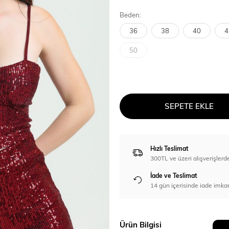
Beden:
36
38
40
4
50
SEPETE EKLE
Hızlı Teslimat
300TL ve üzeri alışverişl
İade ve Teslimat
14 gün içerisinde iade imka
Ürün Bilgisi