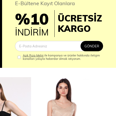
E-Bültene Kayıt Olanlara
%10
ÜCRETSİZ
İM
KARGO
İNDİRİM
GÖNDER
Açık Rıza Metni
ile kampanya ve ürünler hakkında iletişim
kanalları yoluyla haberdar olmak istiyorum.