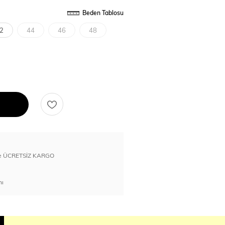
Beden Tablosu
2
44
46
48
erde ÜCRETSİZ KARGO
nı