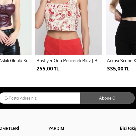
Arkası Fermuarlı Askılı Gloplu Suni Deri Bustiyer | Bust34603
Büstiyer Önü Pencereli Bluz | Blz14538
255,00
335,00
TL
TL
Abone Ol
Bizi taki
İZMETLERİ
YARDIM