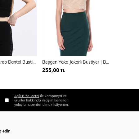
Arkası Scuba Krep Dantel Bustiyer | Bus33458
Beşgen Yaka Jakarlı Bustiyer | Blz13401
255,00
330,00
TL
TL
Açık Rıza Metni
ile kampanya ve
ürünler hakkında iletişim kanalları
yoluyla haberdar olmak istiyorum.
p edin