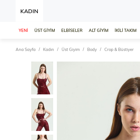
KADIN
YENİ
ÜST GİYİM
ELBİSELER
ALT GİYİM
İKİLİ TAKIM
Ana Sayfa
Kadın
Üst Giyim
Body
Crop & Büstiyer