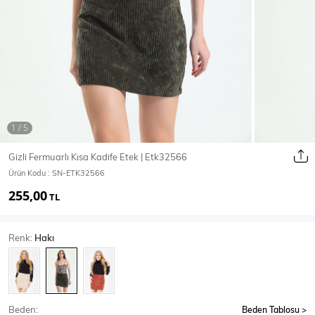
Ceket
Mont & Kaban
Yağmurluk
T-SHİRT & BLUZ
Gizli Fermuarlı Kısa Kadife Etek | Etk32566
Ürün Kodu :
SN-ETK32566
T-Shirt
Bluz
255,00
TL
BODY
Renk:
Hakı
Body
Atlet
Crop & Büstiyer
Beden:
Beden Tablosu