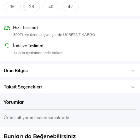
SPOR GİYİM
36
38
40
42
Hızlı Teslimat
300TL ve üzeri alışverişlerde ÜCRETSİZ KARGO
Eşofman Üstü
Sweatshirt
İade ve Teslimat
14 gün içerisinde iade imkanı
Ürün Bilgisi
Taksit Seçenekleri
Yorumlar
Ürüne ait yorum bulunmamaktadır.
Bunları da Beğenebilirsiniz