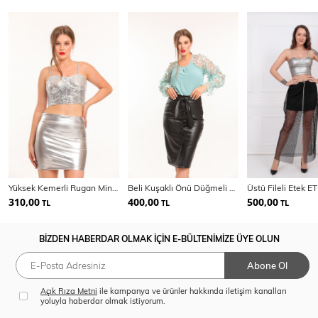
Yüksek Kemerli Rugan Mini Etek
Beli Kuşaklı Önü Düğmeli Deri Etek | ETK33549
Üstü Fileli Etek 
310,00
400,00
500,00
TL
TL
TL
BİZDEN HABERDAR OLMAK İÇİN E-BÜLTENİMİZE ÜYE OLUN
Abone Ol
Açık Rıza Metni
ile kampanya ve ürünler hakkında iletişim kanalları
yoluyla haberdar olmak istiyorum.