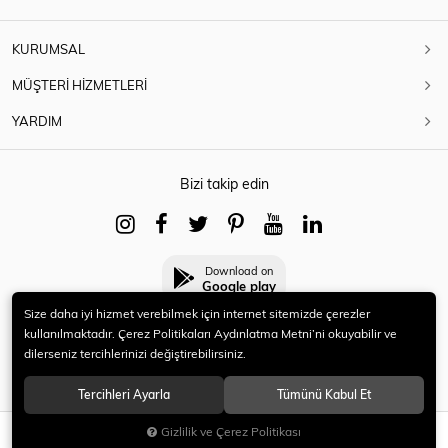
KURUMSAL
MÜŞTERİ HİZMETLERİ
YARDIM
Bizi takip edin
Download on
Google play
Size daha iyi hizmet verebilmek için internet sitemizde çerezler
kullanılmaktadır. Çerez Politikaları Aydınlatma Metni’ni okuyabilir ve
dilerseniz tercihlerinizi değiştirebilirsiniz.
© 2021 HERYENİ. Tüm hakları saklıdır.
Tercihleri Ayarla
Tümünü Kabul Et
Gizlilik ve Çerez Politikası
SEPETE EKLE