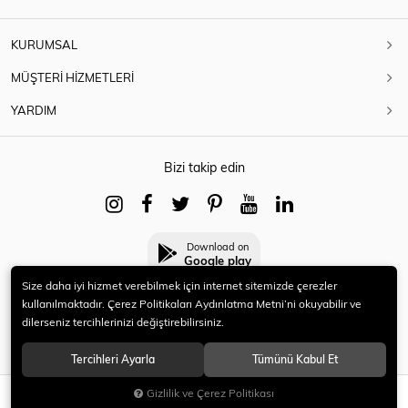
KURUMSAL
MÜŞTERİ HİZMETLERİ
YARDIM
Bizi takip edin
Download on
Google play
Size daha iyi hizmet verebilmek için internet sitemizde çerezler
kullanılmaktadır. Çerez Politikaları Aydınlatma Metni’ni okuyabilir ve
dilerseniz tercihlerinizi değiştirebilirsiniz.
© 2021 HERYENİ. Tüm hakları saklıdır.
Tercihleri Ayarla
Tümünü Kabul Et
Gizlilik ve Çerez Politikası
SEPETE EKLE