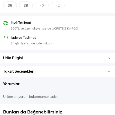
SPOR GİYİM
36
38
40
42
Hızlı Teslimat
300TL ve üzeri alışverişlerde ÜCRETSİZ KARGO
Eşofman Üstü
Sweatshirt
İade ve Teslimat
14 gün içerisinde iade imkanı
Ürün Bilgisi
Taksit Seçenekleri
Yorumlar
Ürüne ait yorum bulunmamaktadır.
Bunları da Beğenebilirsiniz