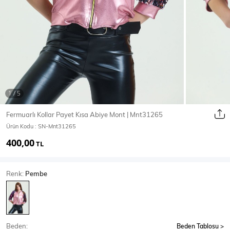
Ceket
Mont & Kaban
Yağmurluk
T-SHİRT & BLUZ
Fermuarlı Kollar Payet Kısa Abiye Mont | Mnt31265
Ürün Kodu :
SN-Mnt31265
T-Shirt
Bluz
400,00
TL
BODY
Renk:
Pembe
Body
Atlet
Crop & Büstiyer
Beden:
Beden Tablosu