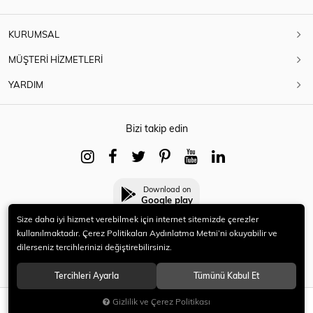
KURUMSAL
MÜŞTERİ HİZMETLERİ
YARDIM
Bizi takip edin
Download on
Google play
Size daha iyi hizmet verebilmek için internet sitemizde çerezler
kullanılmaktadır. Çerez Politikaları Aydınlatma Metni’ni okuyabilir ve
dilerseniz tercihlerinizi değiştirebilirsiniz.
© 2021 HERYENİ. Tüm hakları saklıdır.
Tercihleri Ayarla
Tümünü Kabul Et
Gizlilik ve Çerez Politikası
SEPETE EKLE