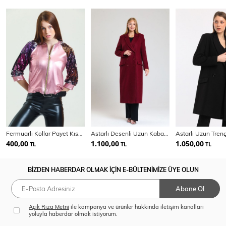
Fermuarlı Kollar Payet Kısa Abiye Mont | Mnt31265
Astarlı Desenli Uzun Kaban | Kbn34176
400,00
1.100,00
1.050,00
TL
TL
TL
BİZDEN HABERDAR OLMAK İÇİN E-BÜLTENİMİZE ÜYE OLUN
Abone Ol
Açık Rıza Metni
ile kampanya ve ürünler hakkında iletişim kanalları
yoluyla haberdar olmak istiyorum.