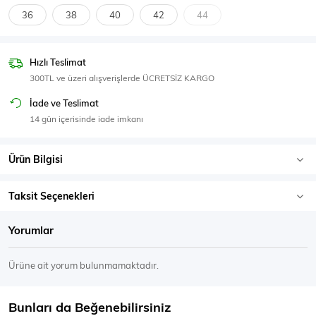
SPOR GİYİM
36
38
40
42
44
Hızlı Teslimat
300TL ve üzeri alışverişlerde ÜCRETSİZ KARGO
Eşofman Üstü
Sweatshirt
İade ve Teslimat
14 gün içerisinde iade imkanı
Ürün Bilgisi
Taksit Seçenekleri
Yorumlar
Ürüne ait yorum bulunmamaktadır.
Bunları da Beğenebilirsiniz