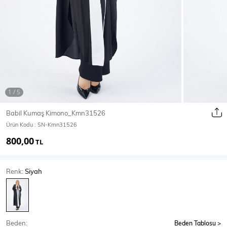
Ceket
Mont & Kaban
Yağmurluk
T-SHİRT & BLUZ
Babil Kumaş Kimono_Kmn31526
Ürün Kodu :
SN-Kmn31526
T-Shirt
Bluz
800,00
TL
BODY
Renk:
Siyah
Body
Atlet
Crop & Büstiyer
Beden:
Beden Tablosu