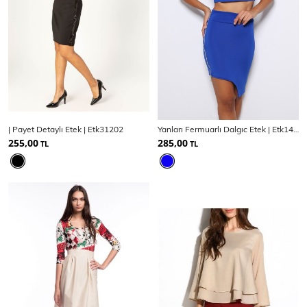
| Payet Detaylı Etek | Etk31202
Yanları Fermuarlı Dalgıc Etek | Etk14914
255,00
285,00
TL
TL