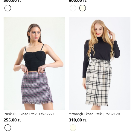
300,00
600,00
TL
TL
Püsküllü Ekose Etek | Etk32271
Yırtmaçlı Ekose Etek | Etk32178
255,00
310,00
TL
TL