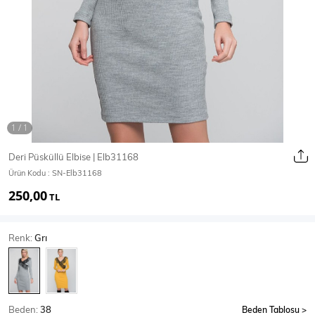
Ceket
Mont & Kaban
Yağmurluk
T-SHİRT & BLUZ
Deri Püsküllü Elbise | Elb31168
Ürün Kodu :
SN-Elb31168
T-Shirt
Bluz
250,00
TL
BODY
Renk:
Grı
Body
Atlet
Crop & Büstiyer
Beden:
38
Beden Tablosu