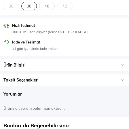
SPOR GİYİM
36
38
40
42
Hızlı Teslimat
300TL ve üzeri alışverişlerde ÜCRETSİZ KARGO
Eşofman Üstü
Sweatshirt
İade ve Teslimat
14 gün içerisinde iade imkanı
Ürün Bilgisi
Taksit Seçenekleri
Yorumlar
Ürüne ait yorum bulunmamaktadır.
Bunları da Beğenebilirsiniz