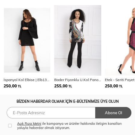
İspanyol Kol Elbise | Elb13521
Bader Fiyonklu U.Kol Pano Taşlı Shırt | bdr32545
250,00
255,00
250,00
TL
TL
TL
BİZDEN HABERDAR OLMAK İÇİN E-BÜLTENİMİZE ÜYE OLUN
Abone Ol
Açık Rıza Metni
ile kampanya ve ürünler hakkında iletişim kanalları
yoluyla haberdar olmak istiyorum.