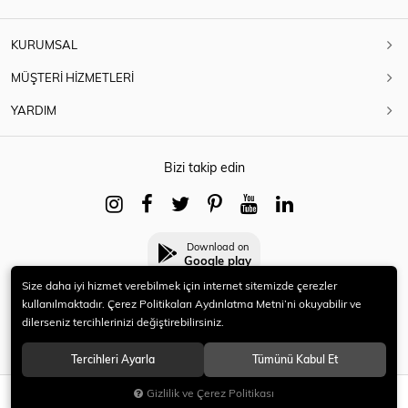
KURUMSAL
MÜŞTERİ HİZMETLERİ
YARDIM
Bizi takip edin
Download on
Google play
Size daha iyi hizmet verebilmek için internet sitemizde çerezler
kullanılmaktadır. Çerez Politikaları Aydınlatma Metni’ni okuyabilir ve
dilerseniz tercihlerinizi değiştirebilirsiniz.
© 2021 HERYENİ. Tüm hakları saklıdır.
Tercihleri Ayarla
Tümünü Kabul Et
Gizlilik ve Çerez Politikası
SEPETE EKLE