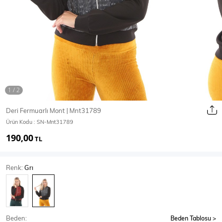
Ceket
Mont & Kaban
Yağmurluk
T-SHİRT & BLUZ
Deri Fermuarlı Mont | Mnt31789
Ürün Kodu :
SN-Mnt31789
T-Shirt
Bluz
190,00
TL
BODY
Renk:
Grı
Body
Atlet
Crop & Büstiyer
Beden:
Beden Tablosu