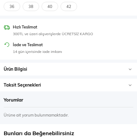
SPOR GİYİM
36
38
40
42
Hızlı Teslimat
300TL ve üzeri alışverişlerde ÜCRETSİZ KARGO
Eşofman Üstü
Sweatshirt
İade ve Teslimat
14 gün içerisinde iade imkanı
Ürün Bilgisi
Taksit Seçenekleri
Yorumlar
Ürüne ait yorum bulunmamaktadır.
Bunları da Beğenebilirsiniz