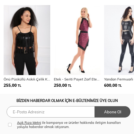
Önü Püsküllü Askılı Çelik Kumaş Atlet | ATLT33145
Etek - Seriti Payet Zarf Etek | Etk31447
255,00
250,00
600,00
TL
TL
TL
BİZDEN HABERDAR OLMAK İÇİN E-BÜLTENİMİZE ÜYE OLUN
Abone Ol
Açık Rıza Metni
ile kampanya ve ürünler hakkında iletişim kanalları
yoluyla haberdar olmak istiyorum.