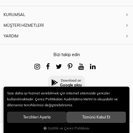
KURUMSAL
MÜŞTERİ HİZMETLERİ
YARDIM
Bizi takip edin
Download on
Google play
Size daha iyi hizmet verebilmek için internet sitemizde çerezler
kullanılmaktadır. Çerez Politikaları Aydınlatma Metni’ni okuyabilir ve
dilerseniz tercihlerinizi değiştirebilirsiniz.
© 2021 HERYENİ. Tüm hakları saklıdır.
Tercihleri Ayarla
Tümünü Kabul Et
Gizlilik ve Çerez Politikası
SEPETE EKLE