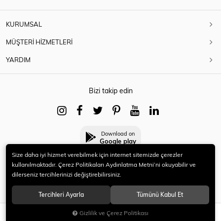
KURUMSAL
MÜŞTERİ HİZMETLERİ
YARDIM
Bizi takip edin
Download on
Google play
Size daha iyi hizmet verebilmek için internet sitemizde çerezler
kullanılmaktadır. Çerez Politikaları Aydınlatma Metni’ni okuyabilir ve
dilerseniz tercihlerinizi değiştirebilirsiniz.
© 2021 HERYENİ. Tüm hakları saklıdır.
Tercihleri Ayarla
Tümünü Kabul Et
Gizlilik ve Çerez Politikası
SEPETE EKLE