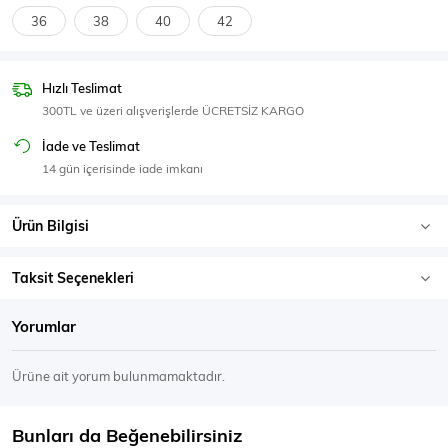
SPOR GİYİM
36
38
40
42
Hızlı Teslimat
300TL ve üzeri alışverişlerde ÜCRETSİZ KARGO
Eşofman Üstü
Sweatshirt
İade ve Teslimat
14 gün içerisinde iade imkanı
Ürün Bilgisi
Taksit Seçenekleri
Yorumlar
Ürüne ait yorum bulunmamaktadır.
Bunları da Beğenebilirsiniz