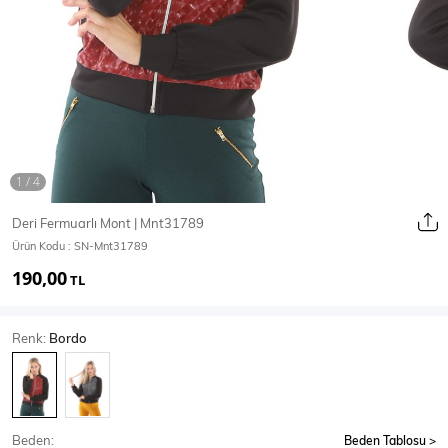
Ceket
Mont & Kaban
Yağmurluk
T-SHİRT & BLUZ
Deri Fermuarlı Mont | Mnt31789
Ürün Kodu :
SN-Mnt31789
T-Shirt
Bluz
190,00
TL
BODY
Renk:
Bordo
Body
Atlet
Crop & Büstiyer
Beden:
Beden Tablosu