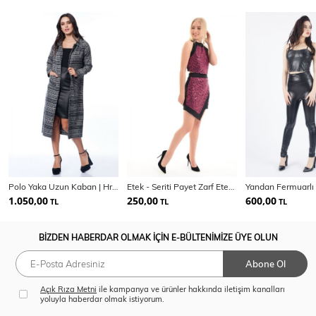
Polo Yaka Uzun Kaban | Hrk13693
Etek - Seriti Payet Zarf Etek | Etk31447
1.050,00
250,00
600,00
TL
TL
TL
BİZDEN HABERDAR OLMAK İÇİN E-BÜLTENİMİZE ÜYE OLUN
Abone Ol
Açık Rıza Metni
ile kampanya ve ürünler hakkında iletişim kanalları
yoluyla haberdar olmak istiyorum.