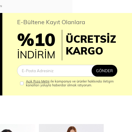
nı
E-Bültene Kayıt Olanlara
%10
ÜCRETSİZ
İM
KARGO
İNDİRİM
GÖNDER
Açık Rıza Metni
ile kampanya ve ürünler hakkında iletişim
kanalları yoluyla haberdar olmak istiyorum.