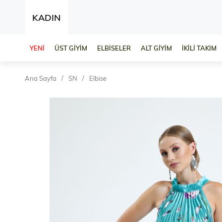
KADIN
YENİ
ÜST GİYİM
ELBİSELER
ALT GİYİM
İKİLİ TAKIM
Ana Sayfa
SN
Elbise