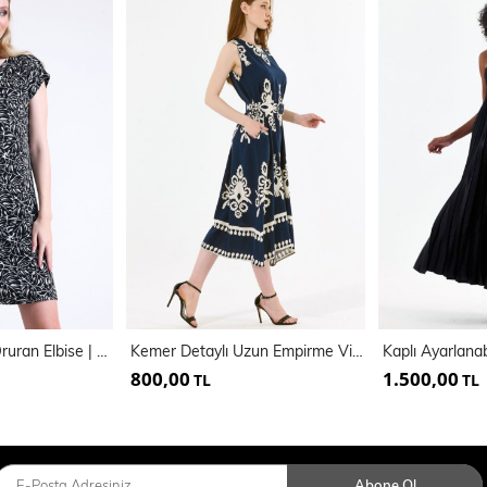
Desenli Vucüda Oruran Elbise | ELB35362
Kemer Detaylı Uzun Empirme Viskon Jile Elbise | Elb35653
800,00
1.500,00
TL
TL
Abone Ol