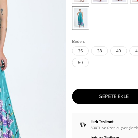
Beden:
36
38
40
4
50
SEPETE EKLE
Hızlı Teslimat
300TL ve üzeri alışverişl