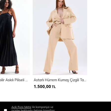
Kaplı Ayarlanabilir Askılı Piliseli Abiye Uzun Saten Elbise | Elb35410
Astarlı Hürrem Kumaş Çizgili Takım Elbise | Tk35550
1.500,00
800,00
TL
TL
Açık Rıza Metni
ile kampanya ve
ürünler hakkında iletişim kanalları