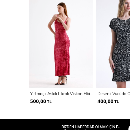
Yırtmaçlı Askılı Likralı Viskon Elbise | ELB35782
500,00
400,00
TL
TL
BİZDEN HABERDAR OLMAK İÇİN E-