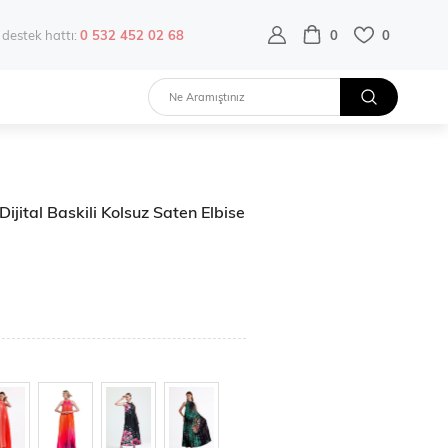
destek hattı:
0 532 452 02 68
0
0
ijital Baskili Kolsuz Saten Elbise