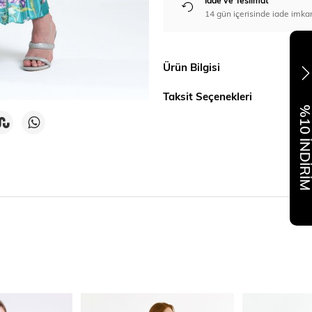
İade ve Teslimat
14 gün içerisinde iade imka
Ürün Bilgisi
Taksit Seçenekleri
%10 İNDİR