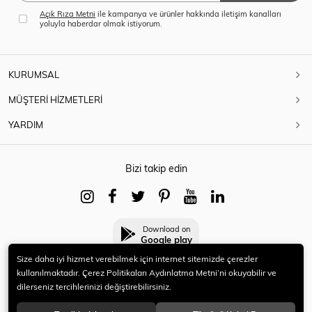
Açık Rıza Metni
ile kampanya ve ürünler hakkında iletişim kanalları
yoluyla haberdar olmak istiyorum.
KURUMSAL
MÜŞTERİ HİZMETLERİ
YARDIM
Bizi takip edin
Download on
Google play
Size daha iyi hizmet verebilmek için internet sitemizde çerezler
kullanılmaktadır. Çerez Politikaları Aydınlatma Metni’ni okuyabilir ve
dilerseniz tercihlerinizi değiştirebilirsiniz.
© 2021 HERYENİ. Tüm hakları saklıdır.