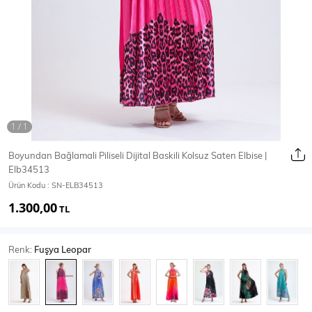
Ceket
Mont & Kaban
Yağmurluk
T-SHİRT & BLUZ
Boyundan Bağlamali Piliseli Dijital Baskili Kolsuz Saten Elbise |
Elb34513
T-Shirt
Bluz
Ürün Kodu :
SN-ELB34513
1.300,00
BODY
TL
Renk:
Fuşya Leopar
Body
Atlet
Crop & Büstiyer