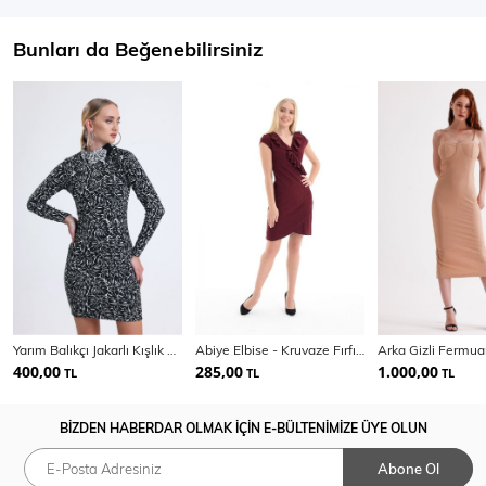
Bunları da Beğenebilirsiniz
Yarım Balıkçı Jakarlı Kışlık Elbise | Elb35093
Abiye Elbise - Kruvaze Fırfırlı Abiye Elbise | Elb31420
400,00
285,00
1.000,00
TL
TL
TL
BİZDEN HABERDAR OLMAK İÇİN E-BÜLTENİMİZE ÜYE OLUN
Abone Ol