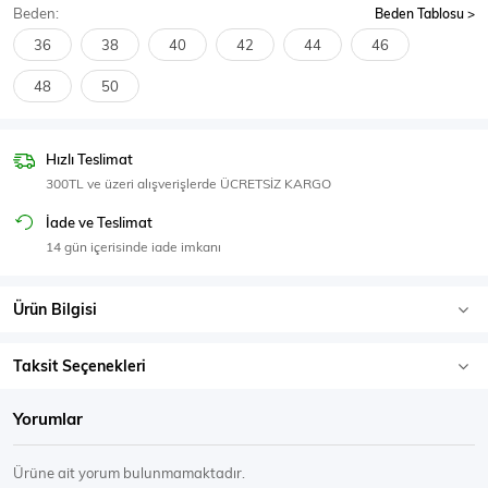
Beden:
Beden Tablosu
SPOR GİYİM
36
38
40
42
44
46
48
50
Eşofman Üstü
Sweatshirt
Hızlı Teslimat
300TL ve üzeri alışverişlerde ÜCRETSİZ KARGO
İade ve Teslimat
14 gün içerisinde iade imkanı
Ürün Bilgisi
Taksit Seçenekleri
Yorumlar
Ürüne ait yorum bulunmamaktadır.