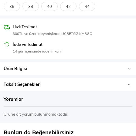
SPOR GİYİM
36
38
40
42
44
Hızlı Teslimat
300TL ve üzeri alışverişlerde ÜCRETSİZ KARGO
Eşofman Üstü
Sweatshirt
İade ve Teslimat
14 gün içerisinde iade imkanı
Ürün Bilgisi
Taksit Seçenekleri
Yorumlar
Ürüne ait yorum bulunmamaktadır.
Bunları da Beğenebilirsiniz