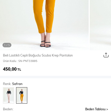
Ceket
Mont & Kaban
Yağmurluk
T-SHİRT & BLUZ
Beli Lastikli Cepli Bağuclu Scuba Krep Pantolon
Ürün Kodu :
SN-PNT33885
T-Shirt
Bluz
450,00
TL
BODY
Renk:
Safran
Body
Atlet
Crop & Büstiyer
Beden:
Beden Tablosu