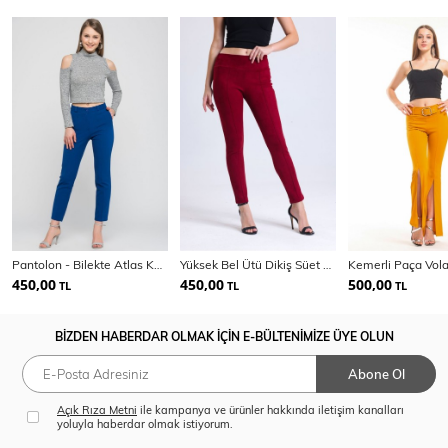
Pantolon - Bilekte Atlas Kumas Pantolon | Pnt19003
Yüksek Bel Ütü Dikiş Süet Pantolon | Pnt31760
450,00
450,00
500,00
TL
TL
TL
BİZDEN HABERDAR OLMAK İÇİN E-BÜLTENİMİZE ÜYE OLUN
Abone Ol
Açık Rıza Metni
ile kampanya ve ürünler hakkında iletişim kanalları
yoluyla haberdar olmak istiyorum.