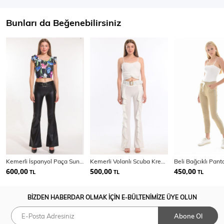
Bunları da Beğenebilirsiniz
Kemerli İspanyol Paça Suni Deri Pantolon PNT33313
Kemerli Volanlı Scuba Krep Pantolon | Pnt32716
600,00
500,00
450,00
TL
TL
TL
BİZDEN HABERDAR OLMAK İÇİN E-BÜLTENİMİZE ÜYE OLUN
Abone Ol