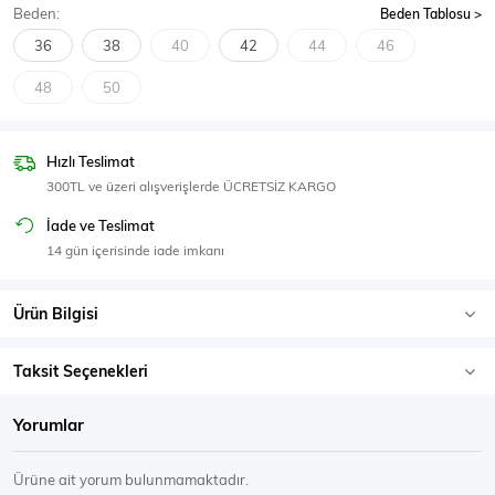
Beden:
Beden Tablosu
SPOR GİYİM
36
38
40
42
44
46
48
50
Eşofman Üstü
Sweatshirt
Hızlı Teslimat
300TL ve üzeri alışverişlerde ÜCRETSİZ KARGO
İade ve Teslimat
14 gün içerisinde iade imkanı
Ürün Bilgisi
Taksit Seçenekleri
Yorumlar
Ürüne ait yorum bulunmamaktadır.