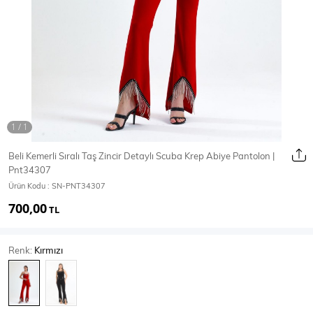
Ceket
Mont & Kaban
Yağmurluk
T-SHİRT & BLUZ
Beli Kemerli Sıralı Taş Zincir Detaylı Scuba Krep Abiye Pantolon |
Pnt34307
T-Shirt
Bluz
Ürün Kodu :
SN-PNT34307
700,00
BODY
TL
Renk:
Kırmızı
Body
Atlet
Crop & Büstiyer