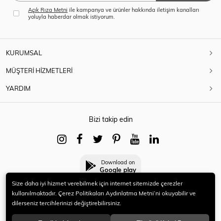
Açık Rıza Metni
ile kampanya ve ürünler hakkında iletişim kanalları
yoluyla haberdar olmak istiyorum.
KURUMSAL
MÜŞTERİ HİZMETLERİ
YARDIM
Bizi takip edin
Download on
Google play
Size daha iyi hizmet verebilmek için internet sitemizde çerezler
kullanılmaktadır. Çerez Politikaları Aydınlatma Metni’ni okuyabilir ve
dilerseniz tercihlerinizi değiştirebilirsiniz.
© 2021 HERYENİ. Tüm hakları saklıdır.