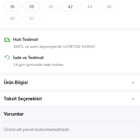
SPOR GİYİM
36
38
40
42
44
46
48
50
Hızlı Teslimat
Eşofman Üstü
Sweatshirt
300TL ve üzeri alışverişlerde ÜCRETSİZ KARGO
İade ve Teslimat
14 gün içerisinde iade imkanı
Ürün Bilgisi
Taksit Seçenekleri
Yorumlar
Ürüne ait yorum bulunmamaktadır.