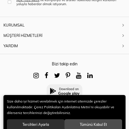
yoluyla haberdar olmak istiyorum.
KURUMSAL
MÜŞTERİ HİZMETLERİ
YARDIM
Bizi takip edin
Download on
Google play
Size daha iyi hizmet verebilmek için internet sitemizde çerezler
kullanılmaktadır. Çerez Politikaları Aydınlatma Metni’ni okuyabilir ve
dilerseniz tercihlerinizi değiştirebilirsiniz.
© 2021 HERYENİ. Tüm hakları saklıdır.
Tercihleri Ayarla
Tümünü Kabul Et