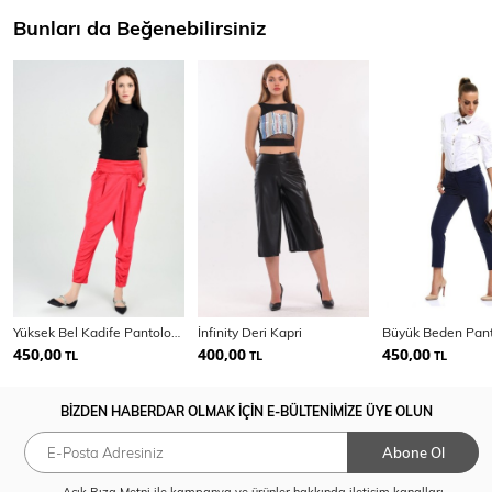
Bunları da Beğenebilirsiniz
Yüksek Bel Kadife Pantolon | Pnt31748
İnfinity Deri Kapri
450,00
400,00
450,00
TL
TL
TL
BİZDEN HABERDAR OLMAK İÇİN E-BÜLTENİMİZE ÜYE OLUN
Abone Ol
Açık Rıza Metni
ile kampanya ve ürünler hakkında iletişim kanalları