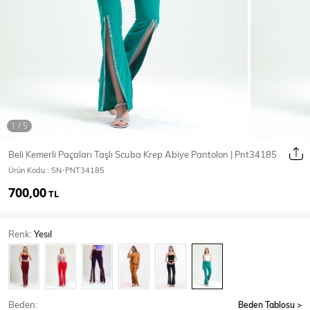
Ceket
Mont & Kaban
Yağmurluk
T-SHİRT & BLUZ
Beli Kemerli Paçaları Taşlı Scuba Krep Abiye Pantolon | Pnt34185
Ürün Kodu :
SN-PNT34185
T-Shirt
Bluz
700,00
TL
BODY
Renk:
Yesıl
Body
Atlet
Crop & Büstiyer
Beden:
Beden Tablosu