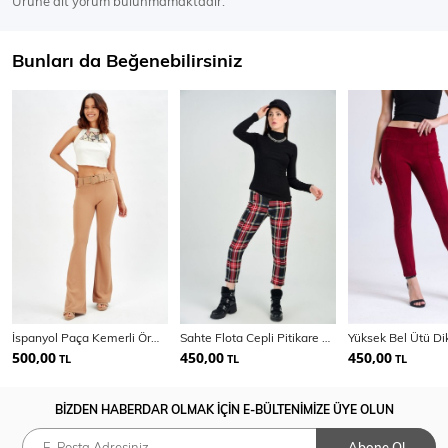
Ürüne ait yorum bulunmamaktadır.
Bunları da Beğenebilirsiniz
İspanyol Paça Kemerli Örme Kumaş Pantolon Pnt32439
Sahte Flota Cepli Pitikare Pantolon
500,00
450,00
450,00
TL
TL
TL
BİZDEN HABERDAR OLMAK İÇİN E-BÜLTENİMİZE ÜYE OLUN
Abone Ol