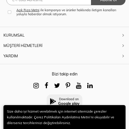
Açık Rıza Metni
ile kampanya ve ürünler hakkında iletişim kanalları
yoluyla haberdar olmak istiyorum.
KURUMSAL
MÜŞTERİ HİZMETLERİ
YARDIM
Bizi takip edin
Download on
Google play
Size daha iyi hizmet verebilmek için internet sitemizde çerezler
kullanılmaktadır. Çerez Politikaları Aydınlatma Metni’ni okuyabilir ve
dilerseniz tercihlerinizi değiştirebilirsiniz.