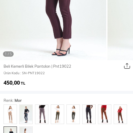
Ceket
Mont & Kaban
Yağmurluk
T-SHİRT & BLUZ
Beli Kemerli Bilek Pantolon | Pnt19022
Ürün Kodu :
SN-PNT19022
T-Shirt
Bluz
450,00
TL
BODY
Renk:
Mor
Body
Atlet
Crop & Büstiyer