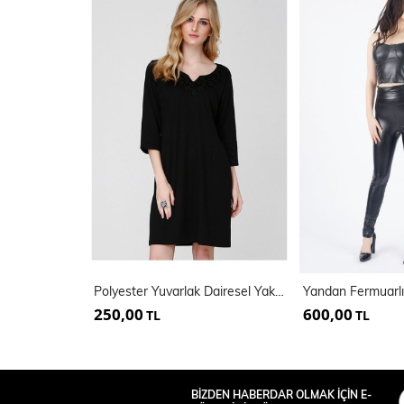
Polyester Yuvarlak Dairesel Yakalı U.Kol Dalgıç Elbise | Elb13547
250,00
600,00
TL
TL
BİZDEN HABERDAR OLMAK İÇİN E-