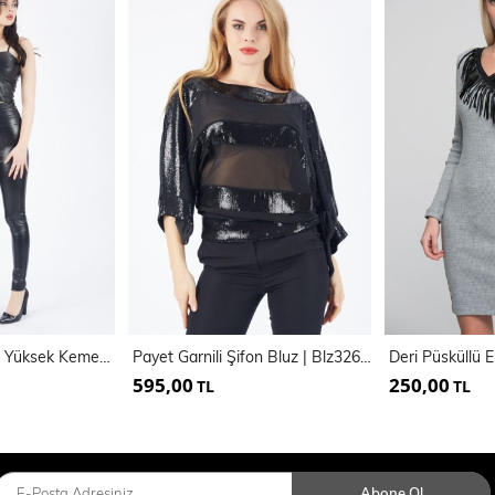
Yandan Fermuarlı Yüksek Kemerli Şardonlu Deri Tayt | Tyt33138
Payet Garnili Şifon Bluz | Blz32684
Deri Püsküllü E
595,00
250,00
TL
TL
Abone Ol