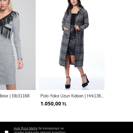
lbise | Elb31168
Polo Yaka Uzun Kaban | Hrk13693
1.050,00
255,00
TL
TL
Açık Rıza Metni
ile kampanya ve
ürünler hakkında iletişim kanalları