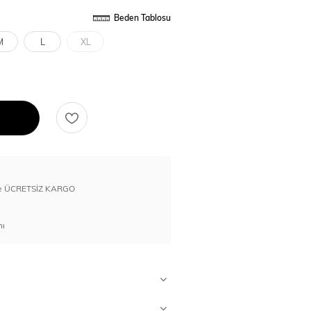
Beden Tablosu
M
L
XL
erde ÜCRETSİZ KARGO
nı