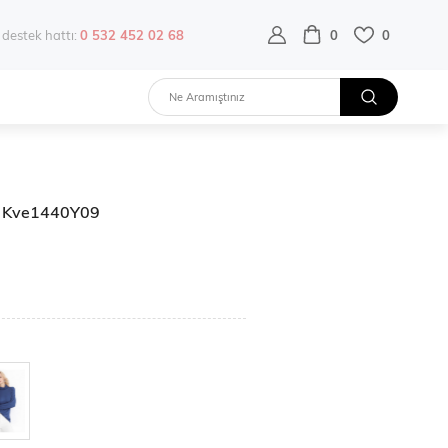
destek hattı:
0 532 452 02 68
0
0
 | Kve1440Y09