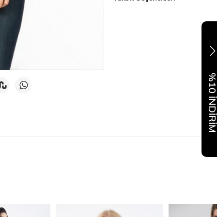
%10 İNDİR