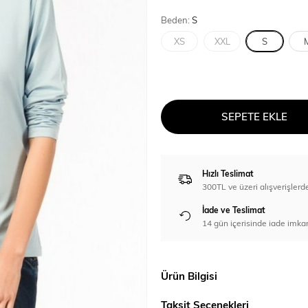
Beden:
S
XS
XXL
S
SEPETE EKLE
Hızlı Teslimat
300TL ve üzeri alışverişl
İade ve Teslimat
14 gün içerisinde iade imka
Ürün Bilgisi
Taksit Seçenekleri