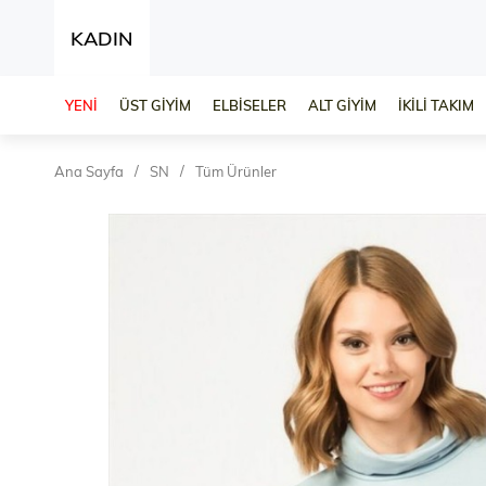
KADIN
YENİ
ÜST GİYİM
ELBİSELER
ALT GİYİM
İKİLİ TAKIM
Ana Sayfa
SN
Tüm Ürünler