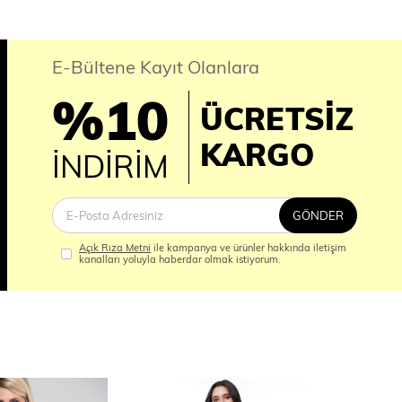
E-Bültene Kayıt Olanlara
%10
ÜCRETSİZ
İM
KARGO
İNDİRİM
GÖNDER
Açık Rıza Metni
ile kampanya ve ürünler hakkında iletişim
kanalları yoluyla haberdar olmak istiyorum.