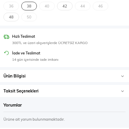
SPOR GİYİM
36
38
40
42
44
46
48
50
Hızlı Teslimat
Eşofman Üstü
Sweatshirt
300TL ve üzeri alışverişlerde ÜCRETSİZ KARGO
İade ve Teslimat
14 gün içerisinde iade imkanı
Ürün Bilgisi
Taksit Seçenekleri
Yorumlar
Ürüne ait yorum bulunmamaktadır.