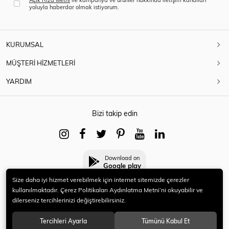
yoluyla haberdar olmak istiyorum.
KURUMSAL
MÜŞTERİ HİZMETLERİ
YARDIM
Bizi takip edin
Download on
Google play
Size daha iyi hizmet verebilmek için internet sitemizde çerezler
kullanılmaktadır. Çerez Politikaları Aydınlatma Metni’ni okuyabilir ve
dilerseniz tercihlerinizi değiştirebilirsiniz.
© 2021 HERYENİ. Tüm hakları saklıdır.
Tercihleri Ayarla
Tümünü Kabul Et