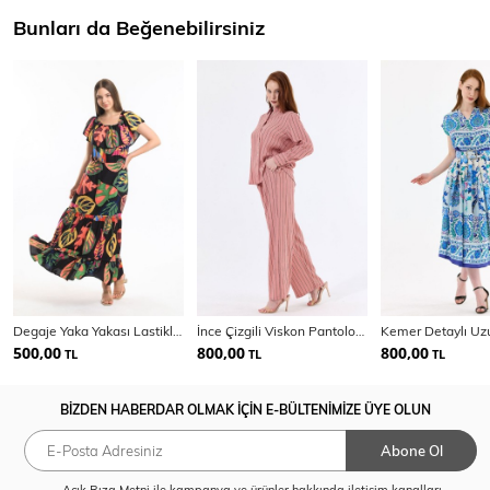
Bunları da Beğenebilirsiniz
Degaje Yaka Yakası Lastikli Dokuma Viskon Uzun Elbise | Elb34315
İnce Çizgili Viskon Pantolon Gömlek Kadın Takım | Tkm35466
500,00
800,00
800,00
TL
TL
TL
BİZDEN HABERDAR OLMAK İÇİN E-BÜLTENİMİZE ÜYE OLUN
Abone Ol
Açık Rıza Metni
ile kampanya ve ürünler hakkında iletişim kanalları