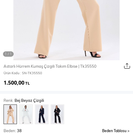
Ceket
Mont & Kaban
Yağmurluk
T-SHİRT & BLUZ
Astarlı Hürrem Kumaş Çizgili Takım Elbise | Tk35550
Ürün Kodu :
SN-TK35550
T-Shirt
Bluz
1.500,00
TL
BODY
Renk:
Bej Beyaz Çizgili
Body
Atlet
Crop & Büstiyer
Beden:
38
Beden Tablosu