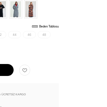
Beden Tablosu
2
44
46
48
erde ÜCRETSİZ KARGO
nı