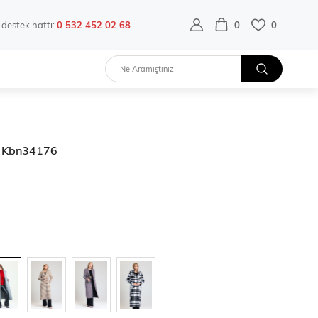
destek hattı:
0 532 452 02 68
0
0
 | Kbn34176