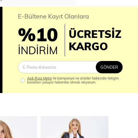
E-Bültene Kayıt Olanlara
%10
ÜCRETSİZ
İM
KARGO
İNDİRİM
GÖNDER
Açık Rıza Metni
ile kampanya ve ürünler hakkında iletişim
kanalları yoluyla haberdar olmak istiyorum.