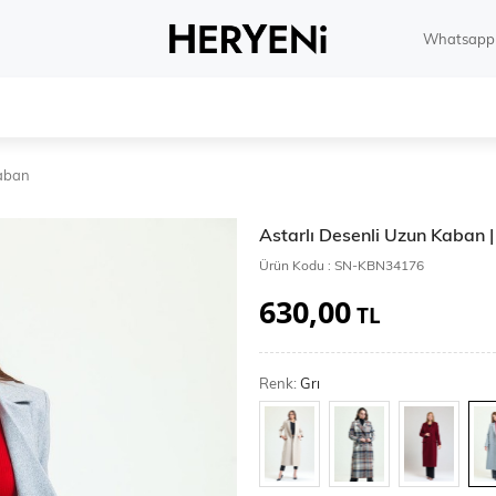
Whatsapp 
aban
Astarlı Desenli Uzun Kaban
Ürün Kodu :
SN-KBN34176
630,00
TL
Renk:
Grı