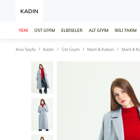
KADIN
YENİ
ÜST GİYİM
ELBİSELER
ALT GİYİM
İKİLİ TAKIM
Ana Sayfa
Kadın
Üst Giyim
Mont & Kaban
Mont & K