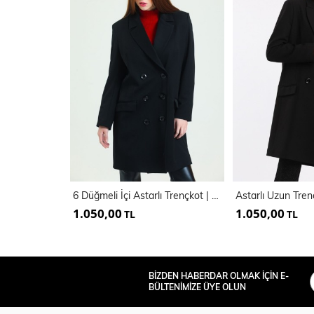
6 Düğmeli İçi Astarlı Trençkot | Kbn34605Yn
1.050,00
1.050,00
TL
TL
BİZDEN HABERDAR OLMAK İÇİN E-
BÜLTENİMİZE ÜYE OLUN