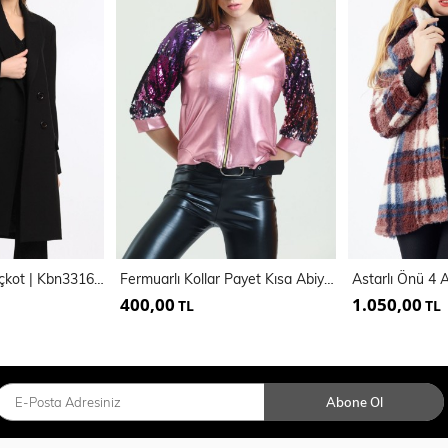
Astarlı Uzun Trençkot | Kbn33166Yn
Fermuarlı Kollar Payet Kısa Abiye Mont | Mnt31265
400,00
1.050,00
TL
TL
Abone Ol