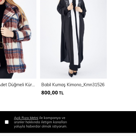
Astarlı Önü 4 Adet Düğmeli Kürk Kaban
Babil Kumaş Kimono_Kmn31526
800,00
1.100,00
TL
Açık Rıza Metni
ile kampanya ve
ürünler hakkında iletişim kanalları
yoluyla haberdar olmak istiyorum.