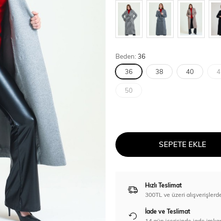
Beden:
36
36
38
40
4
50
SEPETE EKLE
Hızlı Teslimat
300TL ve üzeri alışverişl
İade ve Teslimat
14 gün içerisinde iade imka