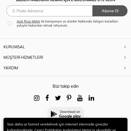
Abone Ol
Açık Rıza Metni
ile kampanya ve ürünler hakkında iletişim kanalları
yoluyla haberdar olmak istiyorum.
KURUMSAL
MÜŞTERİ HİZMETLERİ
YARDIM
Bizi takip edin
Download on
Google play
Size daha iyi hizmet verebilmek için internet sitemizde çerezler
kullanılmaktadır. Çerez Politikaları Aydınlatma Metni’ni okuyabilir ve