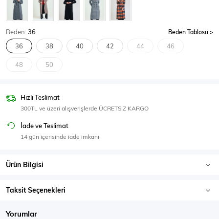
SPOR GİYİM
Beden:
36
Beden Tablosu
36
38
40
42
44
46
48
50
Eşofman Üstü
Sweatshirt
Hızlı Teslimat
300TL ve üzeri alışverişlerde ÜCRETSİZ KARGO
İade ve Teslimat
14 gün içerisinde iade imkanı
Ürün Bilgisi
Taksit Seçenekleri
Yorumlar