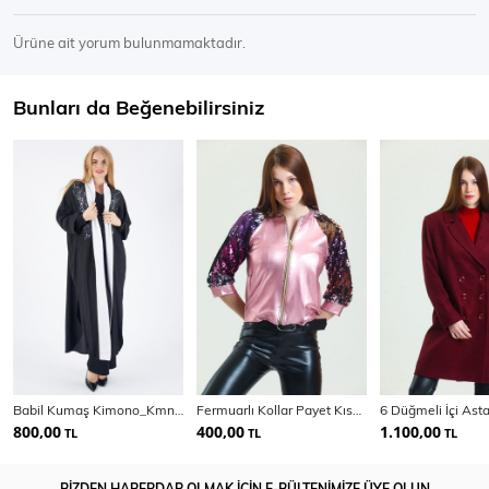
Ürüne ait yorum bulunmamaktadır.
Bunları da Beğenebilirsiniz
Babil Kumaş Kimono_Kmn31526
Fermuarlı Kollar Payet Kısa Abiye Mont | Mnt31265
800,00
400,00
1.100,00
TL
TL
TL
BİZDEN HABERDAR OLMAK İÇİN E-BÜLTENİMİZE ÜYE OLUN