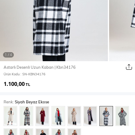
Ceket
Mont & Kaban
Yağmurluk
T-SHİRT & BLUZ
Astarlı Desenli Uzun Kaban | Kbn34176
Ürün Kodu :
SN-KBN34176
T-Shirt
Bluz
1.100,00
TL
BODY
Renk:
Siyah Beyaz Ekose
Body
Atlet
Crop & Büstiyer