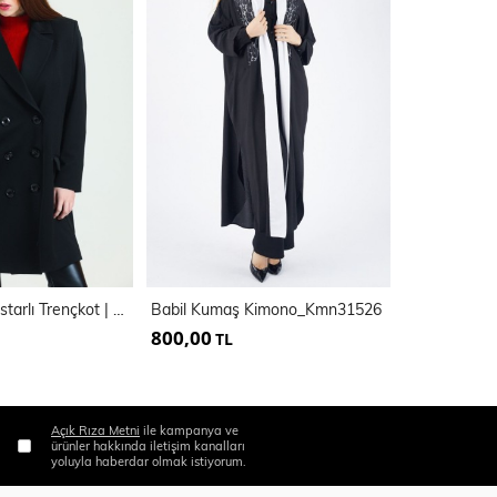
6 Düğmeli İçi Astarlı Trençkot | Kbn34605Yn
Babil Kumaş Kimono_Kmn31526
800,00
1.050,00
TL
Açık Rıza Metni
ile kampanya ve
ürünler hakkında iletişim kanalları
yoluyla haberdar olmak istiyorum.