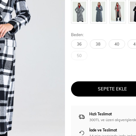
Beden:
36
38
40
4
50
SEPETE EKLE
Hızlı Teslimat
300TL ve üzeri alışverişl
İade ve Teslimat
14 gün içerisinde iade imka