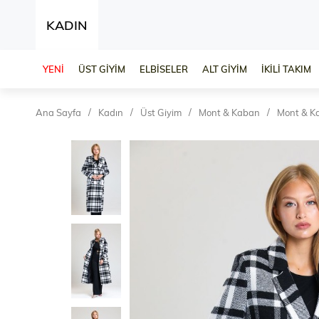
KADIN
YENİ
ÜST GİYİM
ELBİSELER
ALT GİYİM
İKİLİ TAKIM
Ana Sayfa
Kadın
Üst Giyim
Mont & Kaban
Mont & K