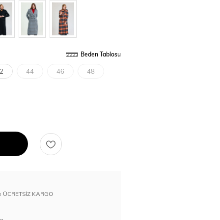
Beden Tablosu
2
44
46
48
erde ÜCRETSİZ KARGO
nı