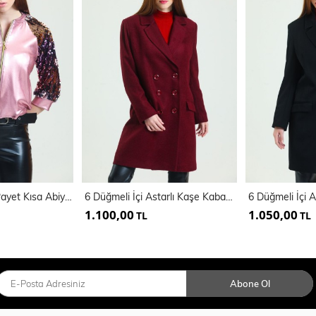
Fermuarlı Kollar Payet Kısa Abiye Mont | Mnt31265
6 Düğmeli İçi Astarlı Kaşe Kaban | Kbn34605
1.100,00
1.050,00
TL
TL
Abone Ol