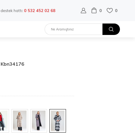
destek hattı:
0 532 452 02 68
0
0
 | Kbn34176