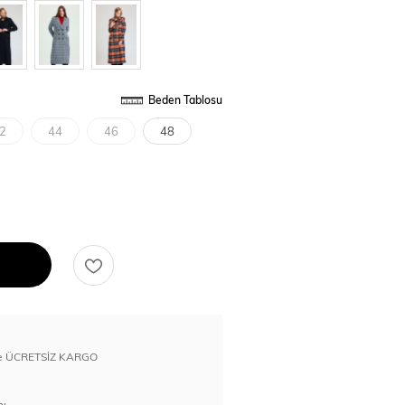
Beden Tablosu
2
44
46
48
erde ÜCRETSİZ KARGO
nı