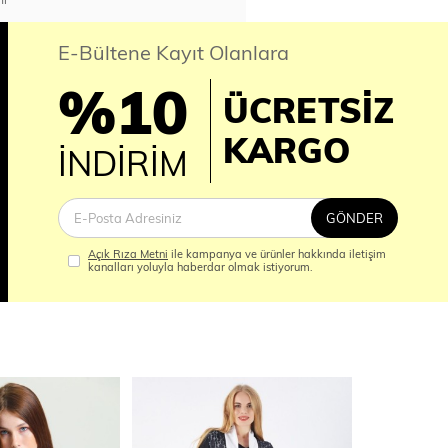
E-Bültene Kayıt Olanlara
%10
ÜCRETSİZ
İM
KARGO
İNDİRİM
GÖNDER
Açık Rıza Metni
ile kampanya ve ürünler hakkında iletişim
kanalları yoluyla haberdar olmak istiyorum.