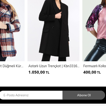
Astarlı Önü 4 Adet Düğmeli Kürk Kaban
Astarlı Uzun Trençkot | Kbn33166Yn
1.050,00
400,00
TL
TL
Abone Ol