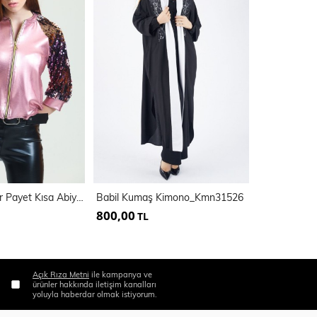
Fermuarlı Kollar Payet Kısa Abiye Mont | Mnt31265
Babil Kumaş Kimono_Kmn31526
800,00
1.100,00
TL
Açık Rıza Metni
ile kampanya ve
ürünler hakkında iletişim kanalları
yoluyla haberdar olmak istiyorum.