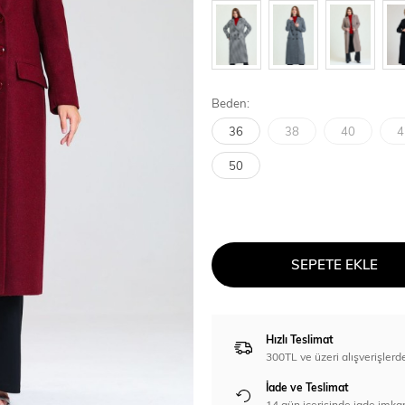
Beden:
36
38
40
4
50
SEPETE EKLE
Hızlı Teslimat
300TL ve üzeri alışverişl
İade ve Teslimat
14 gün içerisinde iade imka