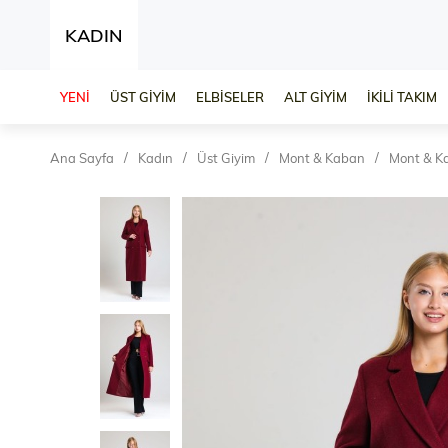
KADIN
YENİ
ÜST GİYİM
ELBİSELER
ALT GİYİM
İKİLİ TAKIM
Ana Sayfa
Kadın
Üst Giyim
Mont & Kaban
Mont & K