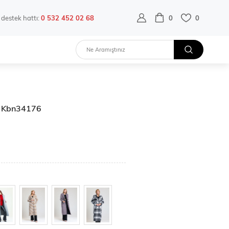
destek hattı:
0 532 452 02 68
0
0
 | Kbn34176