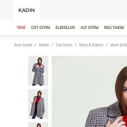
KADIN
YENİ
ÜST GİYİM
ELBİSELER
ALT GİYİM
İKİLİ TAKIM
Ana Sayfa
Kadın
Üst Giyim
Mont & Kaban
Mont & K