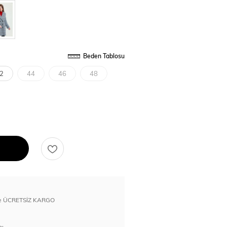
Beden Tablosu
2
44
46
48
erde ÜCRETSİZ KARGO
nı