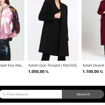
Fermuarlı Kollar Payet Kısa Abiye Mont | Mnt31265
Astarlı Uzun Trençkot | Kbn33166Yn
1.050,00
1.100,00
TL
TL
Abone Ol