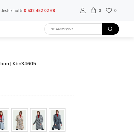
destek hattı:
0 532 452 02 68
0
0
Kaban | Kbn34605