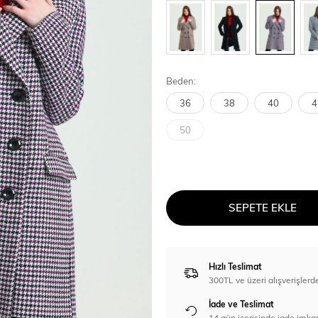
Beden:
36
38
40
4
50
SEPETE EKLE
Hızlı Teslimat
300TL ve üzeri alışverişl
İade ve Teslimat
14 gün içerisinde iade imka