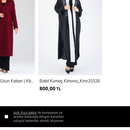
Astarlı Desenli Uzun Kaban | Kbn34176
Babil Kumaş Kimono_Kmn31526
800,00
1.050,00
TL
Açık Rıza Metni
ile kampanya ve
ürünler hakkında iletişim kanalları
yoluyla haberdar olmak istiyorum.