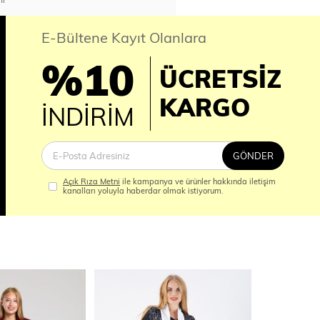
E-Bültene Kayıt Olanlara
%10
ÜCRETSİZ
İM
KARGO
İNDİRİM
GÖNDER
Açık Rıza Metni
ile kampanya ve ürünler hakkında iletişim
kanalları yoluyla haberdar olmak istiyorum.