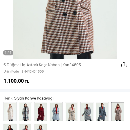
Ceket
Mont & Kaban
Yağmurluk
T-SHİRT & BLUZ
6 Düğmeli İçi Astarlı Kaşe Kaban | Kbn34605
Ürün Kodu :
SN-KBN34605
T-Shirt
Bluz
1.100,00
TL
BODY
Renk:
Siyah Kahve Kazayağı
Body
Atlet
Crop & Büstiyer