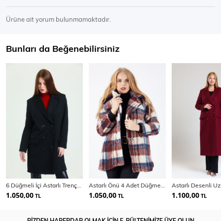
Ürüne ait yorum bulunmamaktadır.
Bunları da Beğenebilirsiniz
6 Düğmeli İçi Astarlı Trençkot | Kbn34605Yn
Astarlı Önü 4 Adet Düğmeli Kürk Kaban
1.050,00
1.050,00
1.100,00
TL
TL
TL
BİZDEN HABERDAR OLMAK İÇİN E-BÜLTENİMİZE ÜYE OLUN