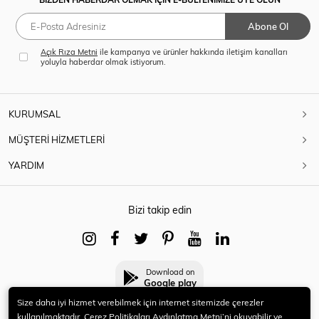
Abone Ol
Açık Rıza Metni
ile kampanya ve ürünler hakkında iletişim kanalları
yoluyla haberdar olmak istiyorum.
KURUMSAL
MÜŞTERİ HİZMETLERİ
YARDIM
Bizi takip edin
Download on
Google play
Size daha iyi hizmet verebilmek için internet sitemizde çerezler
kullanılmaktadır. Çerez Politikaları Aydınlatma Metni’ni okuyabilir ve