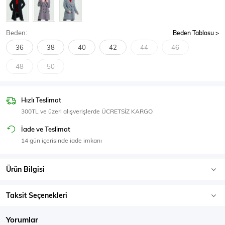
SPOR GİYİM
Beden:
Beden Tablosu
36
38
40
42
44
46
48
50
Eşofman Üstü
Sweatshirt
Hızlı Teslimat
300TL ve üzeri alışverişlerde ÜCRETSİZ KARGO
İade ve Teslimat
14 gün içerisinde iade imkanı
Ürün Bilgisi
Taksit Seçenekleri
Yorumlar