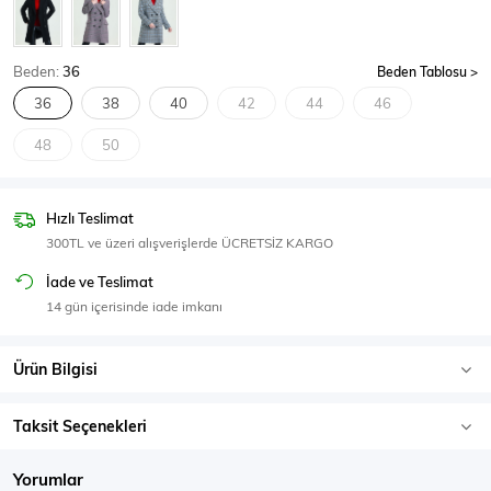
SPOR GİYİM
Beden:
36
Beden Tablosu
36
38
40
42
44
46
48
50
Eşofman Üstü
Sweatshirt
Hızlı Teslimat
300TL ve üzeri alışverişlerde ÜCRETSİZ KARGO
İade ve Teslimat
14 gün içerisinde iade imkanı
Ürün Bilgisi
Taksit Seçenekleri
Yorumlar