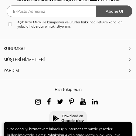
Abone Ol
Açık Rıza Metni
ile kampanya ve ürünler hakkında iletişim kanalları
yoluyla haberdar olmak istiyorum.
KURUMSAL
MÜŞTERİ HİZMETLERİ
YARDIM
Bizi takip edin
Download on
Google play
Size daha iyi hizmet verebilmek için internet sitemizde çerezler
kullanılmaktadır. Çerez Politikaları Aydınlatma Metni’ni okuyabilir ve