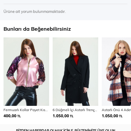
Ürüne ait yorum bulunmamaktadır.
Bunları da Beğenebilirsiniz
Fermuarlı Kollar Payet Kısa Abiye Mont | Mnt31265
6 Düğmeli İçi Astarlı Trençkot | Kbn34605Yn
400,00
1.050,00
1.050,00
TL
TL
TL
BİZDEN HABERDAR OLMAK İÇİN E-BÜLTENİMİZE ÜYE OLUN