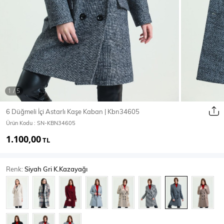
Ceket
Mont & Kaban
Yağmurluk
T-SHİRT & BLUZ
6 Düğmeli İçi Astarlı Kaşe Kaban | Kbn34605
Ürün Kodu :
SN-KBN34605
T-Shirt
Bluz
1.100,00
TL
BODY
Renk:
Siyah Gri K.Kazayağı
Body
Atlet
Crop & Büstiyer