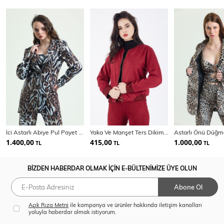
İci Astarlı Abiye Pul Payet Ceket | Ckt34264
Yaka Ve Manşet Ters Dikim Süet Mont | Mnt31683
1.400,00
415,00
1.000,00
TL
TL
TL
BİZDEN HABERDAR OLMAK İÇİN E-BÜLTENİMİZE ÜYE OLUN
Abone Ol
Açık Rıza Metni
ile kampanya ve ürünler hakkında iletişim kanalları
yoluyla haberdar olmak istiyorum.