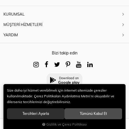
KURUMSAL
MÜŞTERİ HİZMETLERİ
YARDIM
Bizi takip edin
Download on
Google play
Size daha iyi hizmet verebilmek için internet sitemizde çerezler
kullanılmaktadır. Çerez Politikaları Aydınlatma Metni’ni okuyabilir ve
dilerseniz tercihlerinizi değiştirebilirsiniz.
© 2021 HERYENİ. Tüm hakları saklıdır.
Tercihleri Ayarla
Tümünü Kabul Et
Gizlilik ve Çerez Politikası
SEPETE EKLE