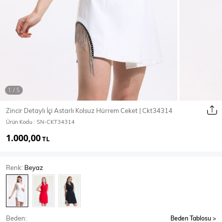
Ceket
Mont & Kaban
Yağmurluk
T-SHİRT & BLUZ
Zincir Detaylı İçi Astarlı Kolsuz Hürrem Ceket | Ckt34314
Ürün Kodu :
SN-CKT34314
T-Shirt
Bluz
1.000,00
TL
BODY
Renk:
Beyaz
Body
Atlet
Crop & Büstiyer
Beden:
Beden Tablosu