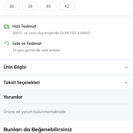
SPOR GİYİM
36
38
40
42
Hızlı Teslimat
300TL ve üzeri alışverişlerde ÜCRETSİZ KARGO
Eşofman Üstü
Sweatshirt
İade ve Teslimat
14 gün içerisinde iade imkanı
Ürün Bilgisi
Taksit Seçenekleri
Yorumlar
Ürüne ait yorum bulunmamaktadır.
Bunları da Beğenebilirsiniz