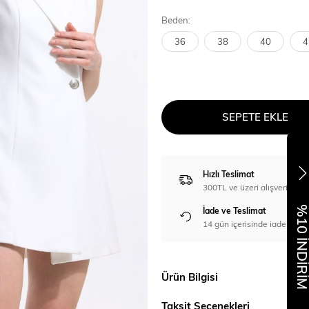
Beden:
36
38
40
4
SEPETE EKLE
Hızlı Teslimat
300TL ve üzeri alışverişl
%10 İNDİR
İade ve Teslimat
14 gün içerisinde iade imka
Ürün Bilgisi
Taksit Seçenekleri