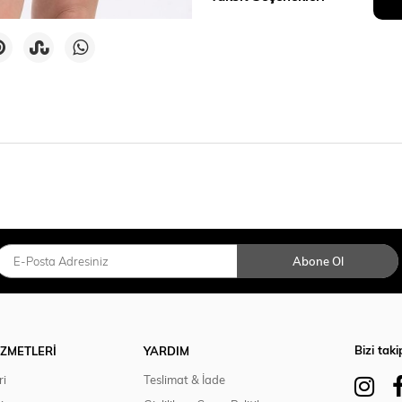
Abone Ol
Bizi taki
İZMETLERİ
YARDIM
ri
Teslimat & İade