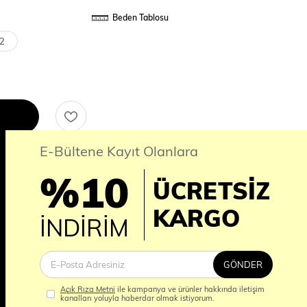
Beden Tablosu
2
E-Bültene Kayıt Olanlara
%10
ÜCRETSİZ
erde ÜCRETSİZ KARGO
İM
KARGO
İNDİRİM
nı
GÖNDER
Açık Rıza Metni
ile kampanya ve ürünler hakkında iletişim
kanalları yoluyla haberdar olmak istiyorum.