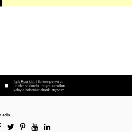
Açık Rıza Metni
ile kampanya ve
ürünler hakkında iletişim kanalları
yoluyla haberdar olmak istiyorum.
p edin