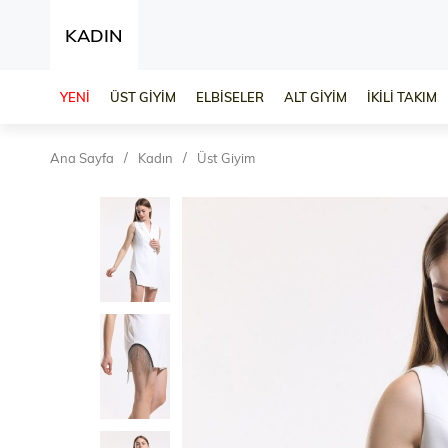
KADIN
YENİ
ÜST GİYİM
ELBİSELER
ALT GİYİM
İKİLİ TAKIM
Ana Sayfa
Kadın
Üst Giyim