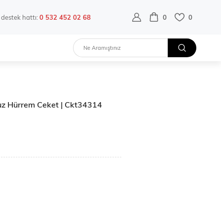
destek hattı:
0 532 452 02 68
0
0
olsuz Hürrem Ceket | Ckt34314