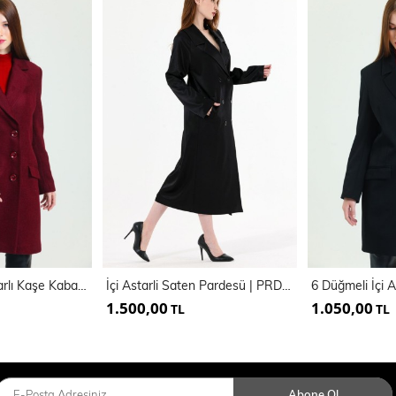
6 Düğmeli İçi Astarlı Kaşe Kaban | Kbn34605
İçi Astarli Saten Pardesü | PRD35583
1.500,00
1.050,00
TL
TL
Abone Ol