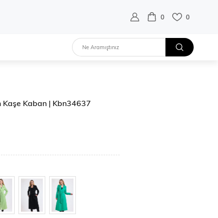
destek hattı:
0 532 452 02 68
0
0
un Kaşe Kaban | Kbn34637