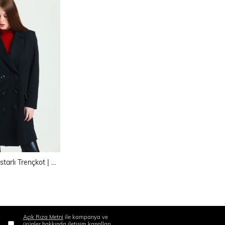
6 Düğmeli İçi Astarlı Trençkot | Kbn34605Yn
Açık Rıza Metni
ile kampanya ve
ürünler hakkında iletişim kanalları