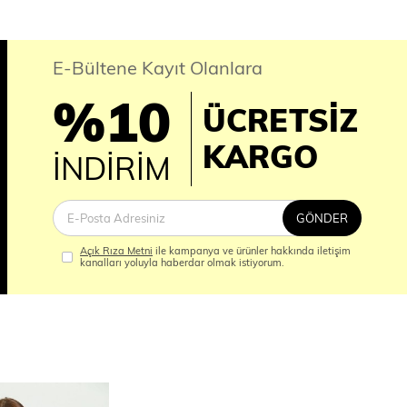
E-Bültene Kayıt Olanlara
%10
ÜCRETSİZ
İM
KARGO
İNDİRİM
GÖNDER
Açık Rıza Metni
ile kampanya ve ürünler hakkında iletişim
kanalları yoluyla haberdar olmak istiyorum.