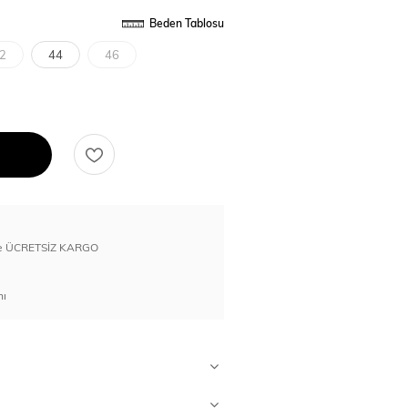
Beden Tablosu
2
44
46
erde ÜCRETSİZ KARGO
nı