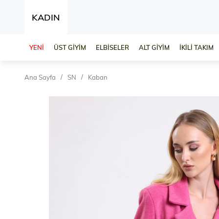
KADIN
YENİ
ÜST GİYİM
ELBİSELER
ALT GİYİM
İKİLİ TAKIM
Ana Sayfa
SN
Kaban