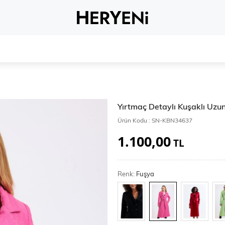
Whatsapp 
Yırtmaç Detaylı Kuşaklı Uz
Ürün Kodu :
SN-KBN34637
1.100,00
TL
Renk:
Fuşya