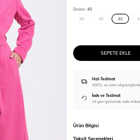
Beden:
40
36
38
40
4
SEPETE EKLE
Hızlı Teslimat
300TL ve üzeri alışverişl
İade ve Teslimat
14 gün içerisinde iade imka
Ürün Bilgisi
Taksit Seçenekleri