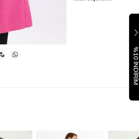
%10 İNDİR