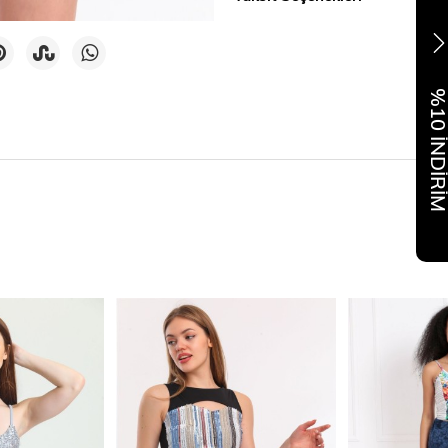
%10 İNDİR