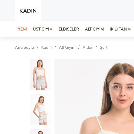
KADIN
YENİ
ÜST GİYİM
ELBİSELER
ALT GİYİM
İKİLİ TAKIM
Ana Sayfa
Kadın
Alt Giyim
Altlar
Şort