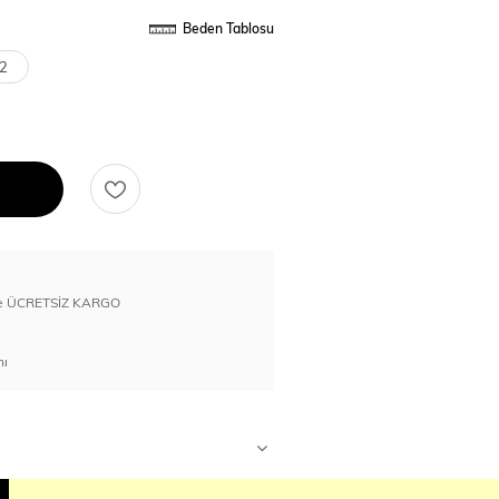
Beden Tablosu
2
erde ÜCRETSİZ KARGO
nı