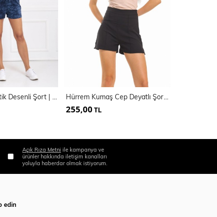
Beli Lastikli Batik Desenli Şort | ŞRT33367
Hürrem Kumaş Cep Deyatlı Şort | Şrt33538
255,00
400,00
TL
TL
Açık Rıza Metni
ile kampanya ve
ürünler hakkında iletişim kanalları
yoluyla haberdar olmak istiyorum.
p edin