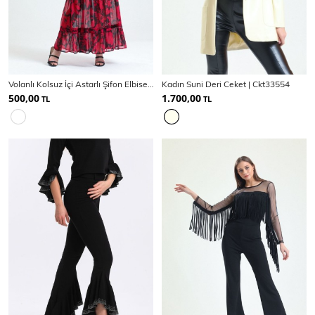
Ceket
Mont & Kaban
Yağmurluk
Volanlı Kolsuz İçi Astarlı Şifon Elbise | Elb34301
Kadın Suni Deri Ceket | Ckt33554
T-SHİRT & BLUZ
500,00
1.700,00
TL
TL
T-Shirt
Bluz
BODY
Body
Atlet
Crop & Büstiyer