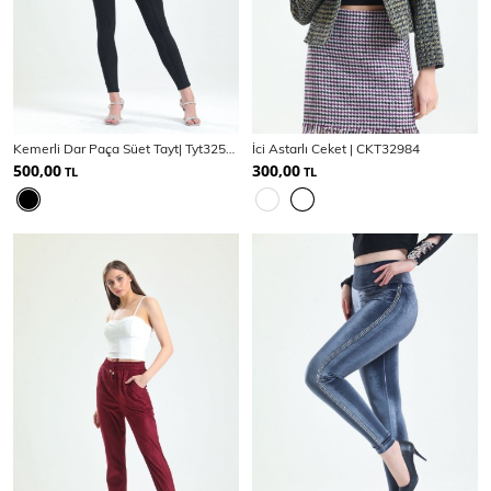
Kemerli Dar Paça Süet Tayt| Tyt32569
İci Astarlı Ceket | CKT32984
500,00
300,00
TL
TL