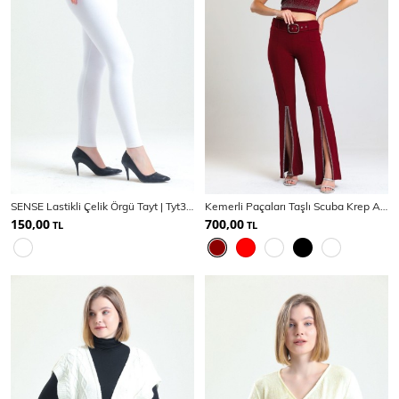
SENSE Lastikli Çelik Örgü Tayt | Tyt33013
Kemerli Paçaları Taşlı Scuba Krep Abiye Büyük Beden Pantolon | Pnt34185
150,00
700,00
TL
TL