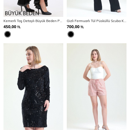
SPOR GİYİM
Kemerli Taş Detaylı Büyük Beden Pantolon | Pnt34810
Gizli Fermuarlı Tül Püsküllü Scuba Krep Tulum | Tlm34163
450,00
700,00
TL
TL
Eşofman Üstü
Sweatshirt