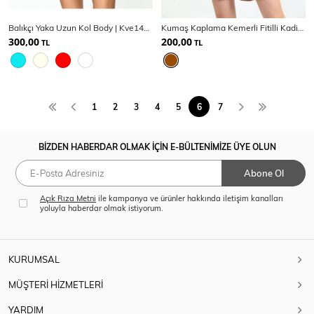
Balıkçı Yaka Uzun Kol Body | Kve1440Y09
Kumaş Kaplama Kemerli Fitilli Kadife Şort | Şrt32587
300,00
200,00
TL
TL
1
2
3
4
5
6
7
BİZDEN HABERDAR OLMAK İÇİN E-BÜLTENİMİZE ÜYE OLUN
Abone Ol
Açık Rıza Metni
ile kampanya ve ürünler hakkında iletişim kanalları
yoluyla haberdar olmak istiyorum.
KURUMSAL
MÜŞTERİ HİZMETLERİ
YARDIM