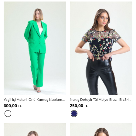
Yeşil İçi Astarlı Önü Kumaş Kaplama Hürrem Ceket | Ckt34296
Nakış Detaylı Tül Abiye Bluz | Blz34327
600,00
250,00
TL
TL