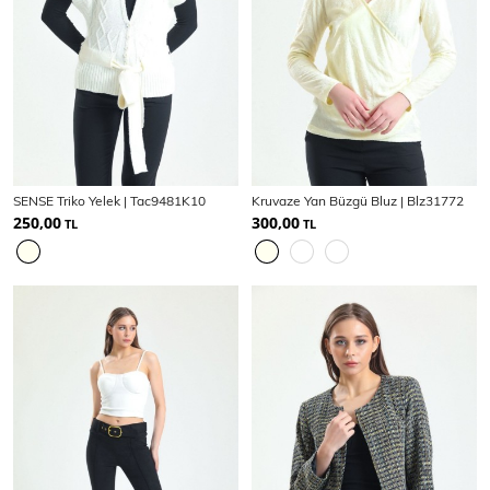
SENSE Triko Yelek | Tac9481K10
Kruvaze Yan Büzgü Bluz | Blz31772
250,00
300,00
TL
TL