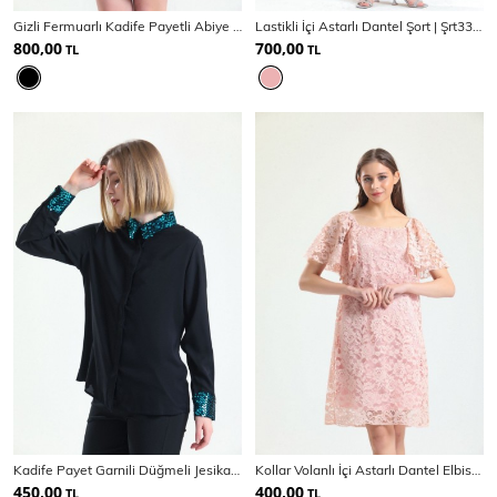
Gizli Fermuarlı Kadife Payetli Abiye Elbise | Elb32493
Lastikli İçi Astarlı Dantel Şort | Şrt33683
800,00
700,00
TL
TL
Kadife Payet Garnili Düğmeli Jesika Gömlek | Gml34515
Kollar Volanlı İçi Astarlı Dantel Elbise | Elb33541
450,00
400,00
TL
TL