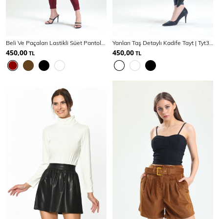
Beli Ve Paçaları Lastikli Süet Pantolon | PNT33895
Yanları Taş Detaylı Kadife Tayt | Tyt33266
450,00
450,00
TL
TL