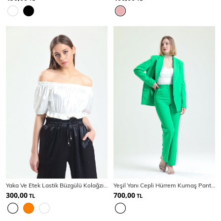
Yaka Ve Etek Lastik Büzgülü Kolağzı Lastikli Saten Bluz | Blz34216
Yeşil Yanı Cepli Hürrem Kumaş Pantolon | Pnt34297
300,00
700,00
TL
TL