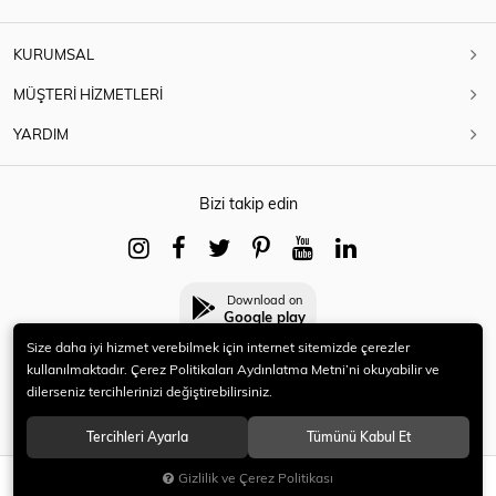
KURUMSAL
MÜŞTERİ HİZMETLERİ
YARDIM
Bizi takip edin
Download on
Google play
Size daha iyi hizmet verebilmek için internet sitemizde çerezler
kullanılmaktadır. Çerez Politikaları Aydınlatma Metni’ni okuyabilir ve
dilerseniz tercihlerinizi değiştirebilirsiniz.
© 2021 HERYENİ. Tüm hakları saklıdır.
Tercihleri Ayarla
Tümünü Kabul Et
Gizlilik ve Çerez Politikası
SEPETE EKLE