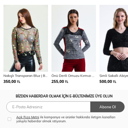
Nakışlı Transparan Bluz | Blz34335
Önü Derili Omuzu Kırmızı Bantlı Uzun Kol Bluz | Blz31707
350,00
255,00
500,00
TL
TL
TL
BİZDEN HABERDAR OLMAK İÇİN E-BÜLTENİMİZE ÜYE OLUN
Abone Ol
Açık Rıza Metni
ile kampanya ve ürünler hakkında iletişim kanalları
yoluyla haberdar olmak istiyorum.