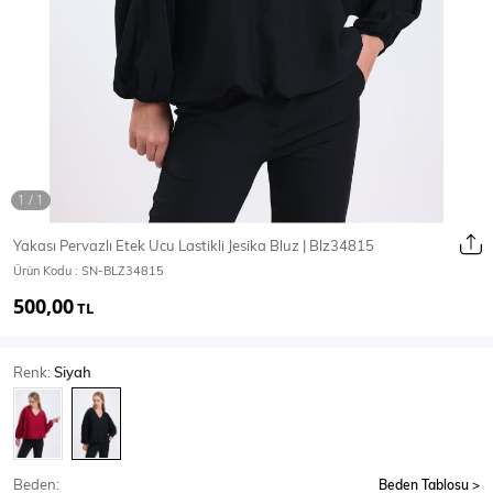
Ceket
Mont & Kaban
Yağmurluk
T-SHİRT & BLUZ
Yakası Pervazlı Etek Ucu Lastikli Jesika Bluz | Blz34815
Ürün Kodu :
SN-BLZ34815
T-Shirt
Bluz
500,00
TL
BODY
Renk:
Siyah
Body
Atlet
Crop & Büstiyer
Beden:
Beden Tablosu