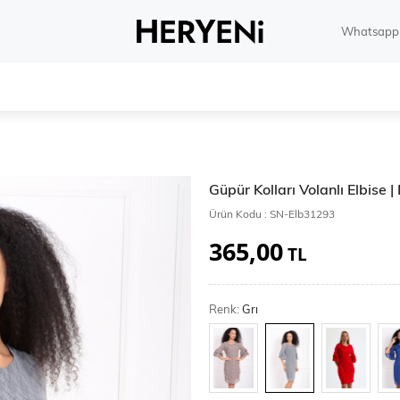
Whatsapp 
Güpür Kolları Volanlı Elbise 
Ürün Kodu :
SN-Elb31293
365,00
TL
Renk:
Grı