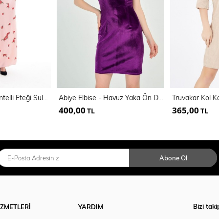
Çicekli Elbise -Dantelli Eteği Sulu Uzun Elbise
Abiye Elbise - Havuz Yaka Ön Damla Dekolte Abiye Elbise
Truvakar Kol Ka
400,00
365,00
TL
TL
Abone Ol
Bizi taki
İZMETLERİ
YARDIM