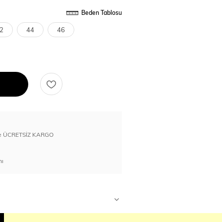
Beden Tablosu
2
44
46
erde ÜCRETSİZ KARGO
nı