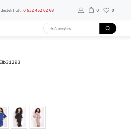
destek hattı:
0 532 452 02 68
0
0
| Elb31293