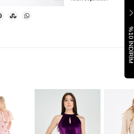
%10 İNDİR