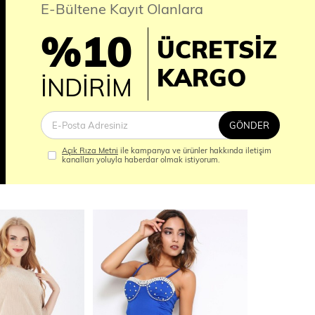
E-Bültene Kayıt Olanlara
%10
ÜCRETSİZ
İM
KARGO
İNDİRİM
GÖNDER
Açık Rıza Metni
ile kampanya ve ürünler hakkında iletişim
kanalları yoluyla haberdar olmak istiyorum.