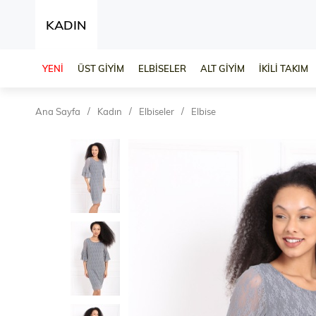
KADIN
YENİ
ÜST GİYİM
ELBİSELER
ALT GİYİM
İKİLİ TAKIM
Ana Sayfa
Kadın
Elbiseler
Elbise