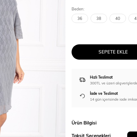
Beden:
36
38
40
4
SEPETE EKLE
Hızlı Teslimat
300TL ve üzeri alışverişl
İade ve Teslimat
14 gün içerisinde iade imka
Ürün Bilgisi
Taksit Seçenekleri