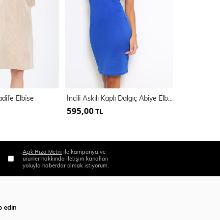
dife Elbise
İncili Askılı Kaplı Dalgıç Abiye Elbise | Elb 14099
Elbise | Elb
595,00
310,00
TL
TL
Açık Rıza Metni
ile kampanya ve
ürünler hakkında iletişim kanalları
yoluyla haberdar olmak istiyorum.
p edin