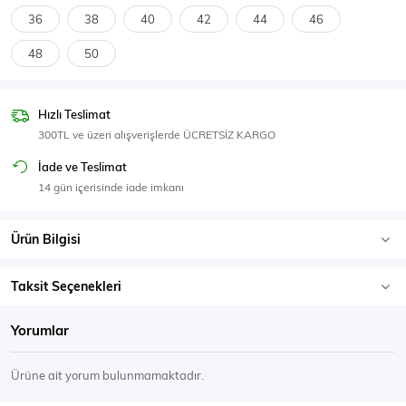
SPOR GİYİM
36
38
40
42
44
46
48
50
Hızlı Teslimat
Eşofman Üstü
Sweatshirt
300TL ve üzeri alışverişlerde ÜCRETSİZ KARGO
İade ve Teslimat
14 gün içerisinde iade imkanı
Ürün Bilgisi
Taksit Seçenekleri
Yorumlar
Ürüne ait yorum bulunmamaktadır.