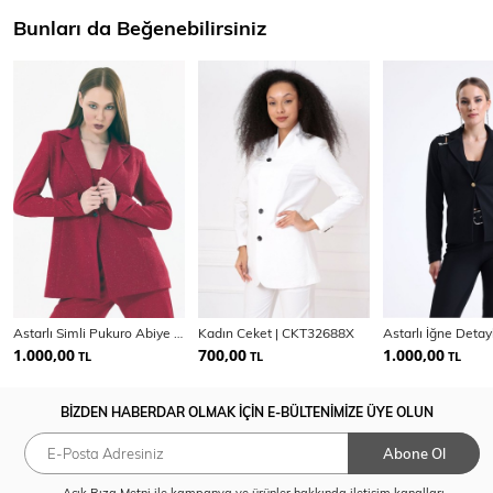
Bunları da Beğenebilirsiniz
Astarlı Simli Pukuro Abiye Ceket | Ckt35406
Kadın Ceket | CKT32688X
1.000,00
700,00
1.000,00
TL
TL
TL
BİZDEN HABERDAR OLMAK İÇİN E-BÜLTENİMİZE ÜYE OLUN
Abone Ol
Açık Rıza Metni
ile kampanya ve ürünler hakkında iletişim kanalları