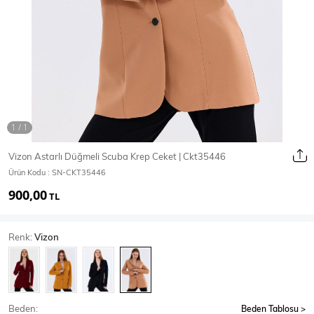
Ceket
Mont & Kaban
Yağmurluk
T-SHİRT & BLUZ
Vizon Astarlı Düğmeli Scuba Krep Ceket | Ckt35446
Ürün Kodu :
SN-CKT35446
T-Shirt
Bluz
900,00
TL
BODY
Renk:
Vizon
Body
Atlet
Crop & Büstiyer
Beden:
Beden Tablosu