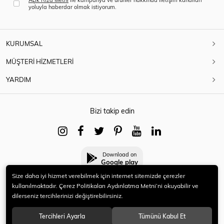
yoluyla haberdar olmak istiyorum.
KURUMSAL
MÜŞTERİ HİZMETLERİ
YARDIM
Bizi takip edin
Download on
Google play
Size daha iyi hizmet verebilmek için internet sitemizde çerezler
kullanılmaktadır. Çerez Politikaları Aydınlatma Metni’ni okuyabilir ve
dilerseniz tercihlerinizi değiştirebilirsiniz.
© 2021 HERYENİ. Tüm hakları saklıdır.
Tercihleri Ayarla
Tümünü Kabul Et