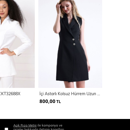
 CKT32688X
İçi Astarlı Kolsuz Hürrem Uzun Ceket Elbise | Ckt35288
800,00
850,00
TL
TL
Açık Rıza Metni
ile kampanya ve
ürünler hakkında iletişim kanalları