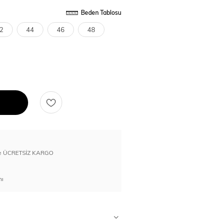
Beden Tablosu
2
44
46
48
erde ÜCRETSİZ KARGO
nı