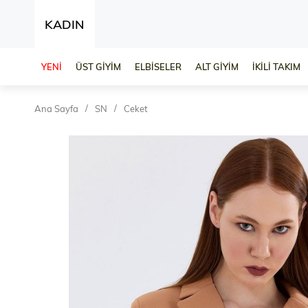
KADIN
YENİ
ÜST GİYİM
ELBİSELER
ALT GİYİM
İKİLİ TAKIM
Ana Sayfa
SN
Ceket