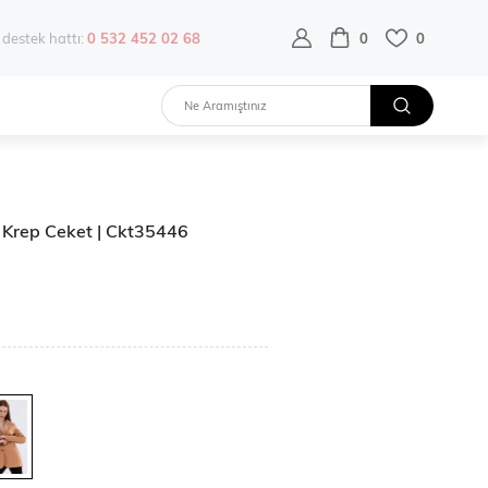
destek hattı:
0 532 452 02 68
0
0
 Krep Ceket | Ckt35446