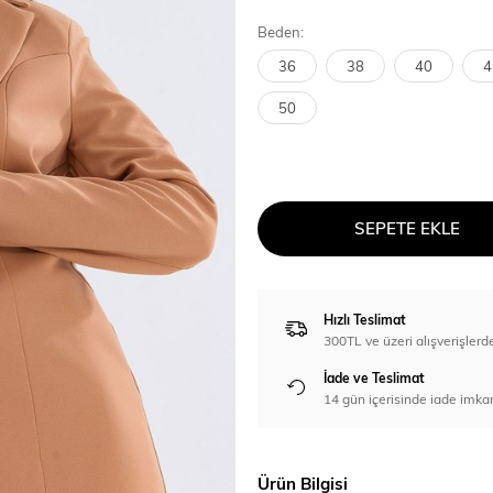
Beden:
36
38
40
4
50
SEPETE EKLE
Hızlı Teslimat
300TL ve üzeri alışverişl
İade ve Teslimat
14 gün içerisinde iade imka
Ürün Bilgisi