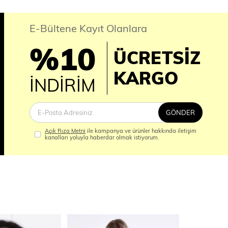
E-Bültene Kayıt Olanlara
%10
ÜCRETSİZ
İM
KARGO
İNDİRİM
GÖNDER
Açık Rıza Metni
ile kampanya ve ürünler hakkında iletişim
kanalları yoluyla haberdar olmak istiyorum.