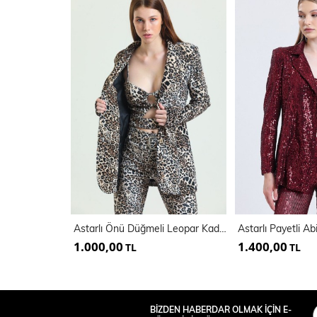
Astarlı Önü Düğmeli Leopar Kadife Abiye Ceket | Ckt34573
Astarlı Payetli A
1.000,00
1.400,00
TL
TL
BİZDEN HABERDAR OLMAK İÇİN E-