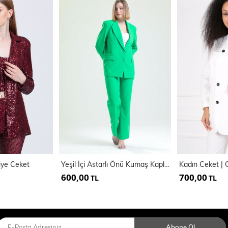
biye Ceket
Yeşil İçi Astarlı Önü Kumaş Kaplama Hürrem Ceket | Ckt34296
Kadın Ceket |
600,00
700,00
TL
TL
Abone Ol