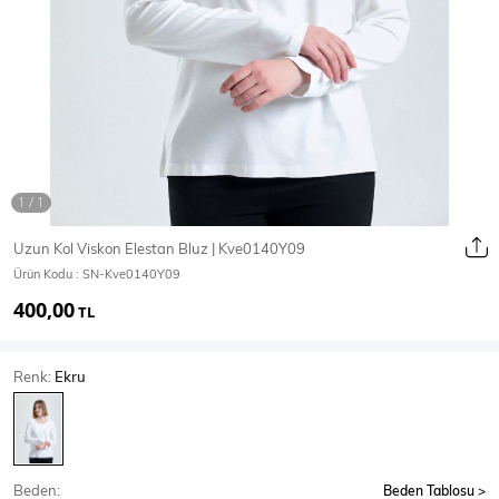
Ceket
Mont & Kaban
Yağmurluk
T-SHİRT & BLUZ
Uzun Kol Viskon Elestan Bluz | Kve0140Y09
Ürün Kodu :
SN-Kve0140Y09
T-Shirt
Bluz
400,00
TL
BODY
Renk:
Ekru
Body
Atlet
Crop & Büstiyer
Beden:
Beden Tablosu