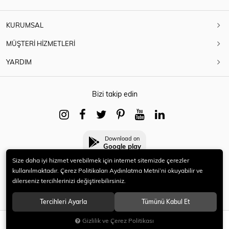
KURUMSAL
MÜŞTERİ HİZMETLERİ
YARDIM
Bizi takip edin
Download on
Google play
Size daha iyi hizmet verebilmek için internet sitemizde çerezler
kullanılmaktadır. Çerez Politikaları Aydınlatma Metni’ni okuyabilir ve
dilerseniz tercihlerinizi değiştirebilirsiniz.
© 2021 HERYENİ. Tüm hakları saklıdır.
Tercihleri Ayarla
Tümünü Kabul Et
Gizlilik ve Çerez Politikası
SEPETE EKLE