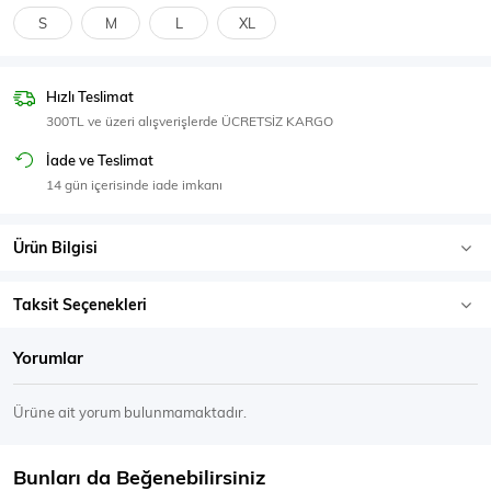
SPOR GİYİM
S
M
L
XL
Hızlı Teslimat
300TL ve üzeri alışverişlerde ÜCRETSİZ KARGO
Eşofman Üstü
Sweatshirt
İade ve Teslimat
14 gün içerisinde iade imkanı
Ürün Bilgisi
Taksit Seçenekleri
Yorumlar
Ürüne ait yorum bulunmamaktadır.
Bunları da Beğenebilirsiniz