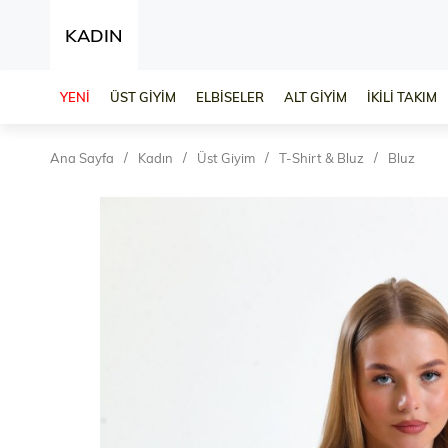
KADIN
YENİ
ÜST GİYİM
ELBİSELER
ALT GİYİM
İKİLİ TAKIM
Ana Sayfa
Kadın
Üst Giyim
T-Shirt & Bluz
Bluz