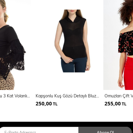
Kruvaze Yaka Kolu 3 Kat Volanlı Bluz | Blz14987
Kapşonlu Kuş Gözü Detaylı Bluz | Blz13910
Omuzları Çift V
250,00
255,00
TL
TL
Abone Ol