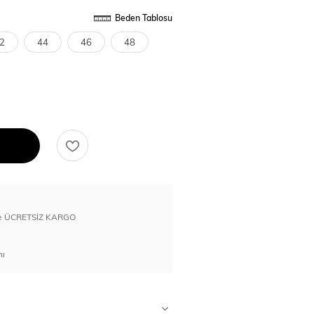
Beden Tablosu
2
44
46
48
erde ÜCRETSİZ KARGO
nı