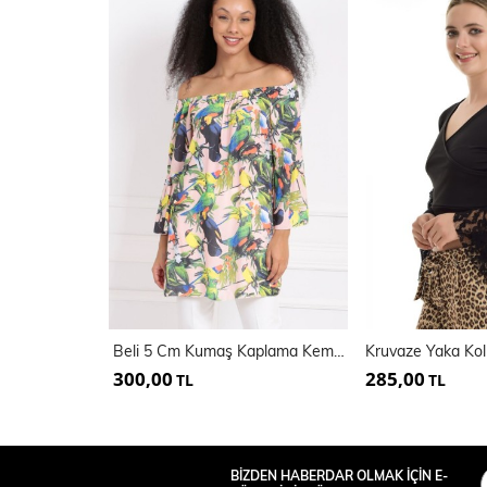
Beli 5 Cm Kumaş Kaplama Kemerli Yaka Lastikli Bluz | Blz32651
300,00
285,00
TL
TL
BİZDEN HABERDAR OLMAK İÇİN E-