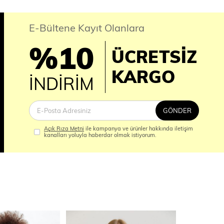
E-Bültene Kayıt Olanlara
%10
ÜCRETSİZ
İM
KARGO
İNDİRİM
GÖNDER
Açık Rıza Metni
ile kampanya ve ürünler hakkında iletişim
kanalları yoluyla haberdar olmak istiyorum.