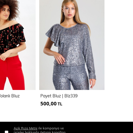
olanlı Bluz
Payet Bluz | Blz339
500,00
260,00
TL
TL
Açık Rıza Metni
ile kampanya ve
ürünler hakkında iletişim kanalları