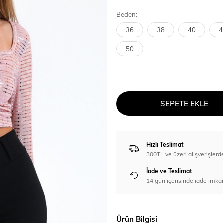
Beden:
36
38
40
4
50
SEPETE EKLE
Hızlı Teslimat
300TL ve üzeri alışverişl
İade ve Teslimat
14 gün içerisinde iade imka
Ürün Bilgisi