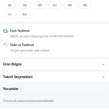
SPOR GİYİM
36
38
40
42
44
46
48
50
Hızlı Teslimat
Eşofman Üstü
Sweatshirt
300TL ve üzeri alışverişlerde ÜCRETSİZ KARGO
İade ve Teslimat
14 gün içerisinde iade imkanı
Ürün Bilgisi
Taksit Seçenekleri
Yorumlar
Ürüne ait yorum bulunmamaktadır.