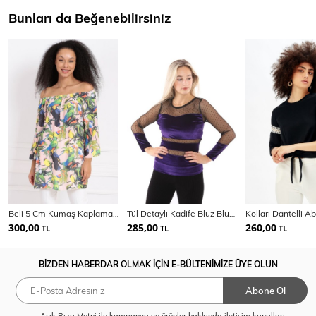
Bunları da Beğenebilirsiniz
Beli 5 Cm Kumaş Kaplama Kemerli Yaka Lastikli Bluz | Blz32651
Tül Detaylı Kadife Bluz Bluz | Blz31074
Kolları Dantelli A
300,00
285,00
260,00
TL
TL
TL
BİZDEN HABERDAR OLMAK İÇİN E-BÜLTENİMİZE ÜYE OLUN
Abone Ol
Açık Rıza Metni
ile kampanya ve ürünler hakkında iletişim kanalları