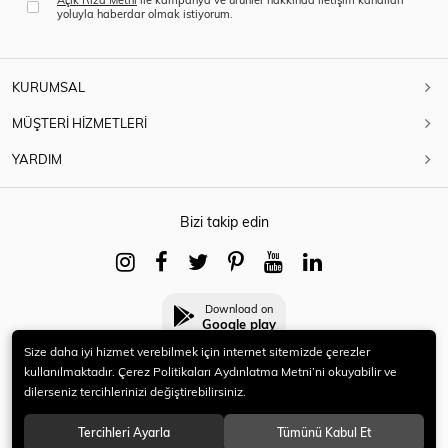
yoluyla haberdar olmak istiyorum.
KURUMSAL
MÜŞTERİ HİZMETLERİ
YARDIM
Bizi takip edin
Download on
Google play
Size daha iyi hizmet verebilmek için internet sitemizde çerezler
kullanılmaktadır. Çerez Politikaları Aydınlatma Metni’ni okuyabilir ve
dilerseniz tercihlerinizi değiştirebilirsiniz.
© 2021 HERYENİ. Tüm hakları saklıdır.
Tercihleri Ayarla
Tümünü Kabul Et