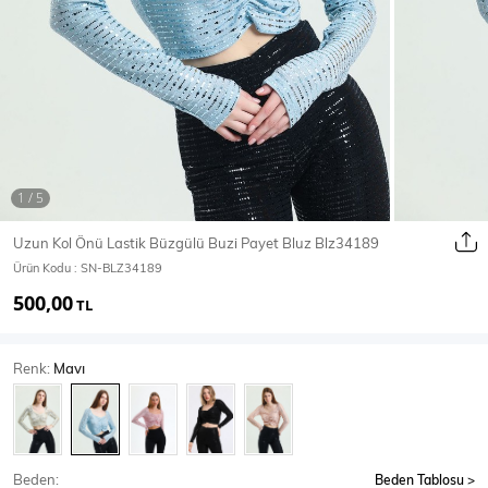
Ceket
Mont & Kaban
Yağmurluk
T-SHİRT & BLUZ
Uzun Kol Önü Lastik Büzgülü Buzi Payet Bluz Blz34189
Ürün Kodu :
SN-BLZ34189
T-Shirt
Bluz
500,00
TL
BODY
Renk:
Mavı
Body
Atlet
Crop & Büstiyer
Beden:
Beden Tablosu