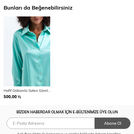
Bunları da Beğenebilirsiniz
Hafif Dökümlü Saten Gömlek | Gml35403
500,00
TL
BİZDEN HABERDAR OLMAK İÇİN E-BÜLTENİMİZE ÜYE OLUN
Abone Ol
Açık Rıza Metni
ile kampanya ve ürünler hakkında iletişim kanalları