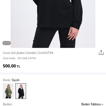
Ceket
Mont & Kaban
Yağmurluk
T-SHİRT & BLUZ
Uzun Kol Jesika Gömlek | Gml34794
Ürün Kodu :
SN-GML34794
T-Shirt
Bluz
500,00
TL
BODY
Renk:
Siyah
Body
Atlet
Crop & Büstiyer
Beden:
Beden Tablosu