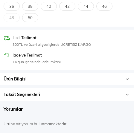
SPOR GİYİM
36
38
40
42
44
46
48
50
Hızlı Teslimat
Eşofman Üstü
Sweatshirt
300TL ve üzeri alışverişlerde ÜCRETSİZ KARGO
İade ve Teslimat
14 gün içerisinde iade imkanı
Ürün Bilgisi
Taksit Seçenekleri
Yorumlar
Ürüne ait yorum bulunmamaktadır.