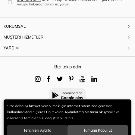
yoluyla haberdar olmak istiyorum.
KURUMSAL
MÜŞTERİ HİZMETLERİ
YARDIM
Bizi takip edin
Download on
Google play
Size daha iyi hizmet verebilmek için internet sitemizde çerezler
kullanılmaktadır. Çerez Politikaları Aydınlatma Metni’ni okuyabilir ve
dilerseniz tercihlerinizi değiştirebilirsiniz.
© 2021 HERYENİ. Tüm hakları saklıdır.
Tercihleri Ayarla
Tümünü Kabul Et