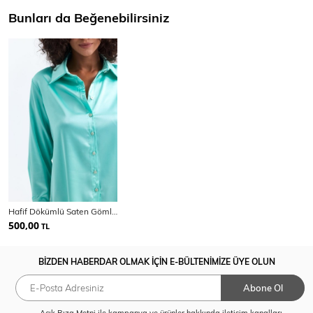
Bunları da Beğenebilirsiniz
Hafif Dökümlü Saten Gömlek | Gml35403
500,00
TL
BİZDEN HABERDAR OLMAK İÇİN E-BÜLTENİMİZE ÜYE OLUN
Abone Ol
Açık Rıza Metni
ile kampanya ve ürünler hakkında iletişim kanalları