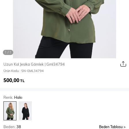
Ceket
Mont & Kaban
Yağmurluk
T-SHİRT & BLUZ
Uzun Kol Jesika Gömlek | Gml34794
Ürün Kodu :
SN-GML34794
T-Shirt
Bluz
500,00
TL
BODY
Renk:
Hakı
Body
Atlet
Crop & Büstiyer
Beden:
38
Beden Tablosu