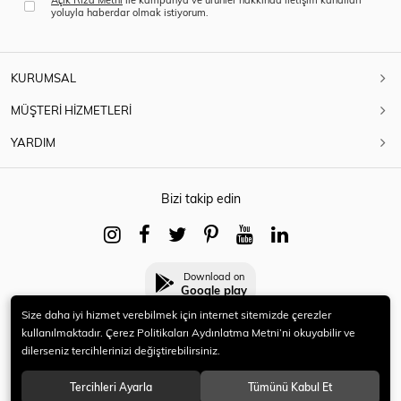
yoluyla haberdar olmak istiyorum.
KURUMSAL
MÜŞTERİ HİZMETLERİ
YARDIM
Bizi takip edin
Download on
Google play
Size daha iyi hizmet verebilmek için internet sitemizde çerezler
kullanılmaktadır. Çerez Politikaları Aydınlatma Metni’ni okuyabilir ve
dilerseniz tercihlerinizi değiştirebilirsiniz.
© 2021 HERYENİ. Tüm hakları saklıdır.
Tercihleri Ayarla
Tümünü Kabul Et