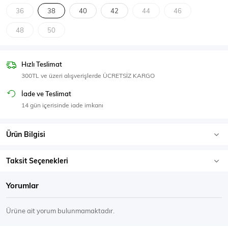
SPOR GİYİM
36
38
40
42
44
46
48
50
Hızlı Teslimat
Eşofman Üstü
Sweatshirt
300TL ve üzeri alışverişlerde ÜCRETSİZ KARGO
İade ve Teslimat
14 gün içerisinde iade imkanı
Ürün Bilgisi
Taksit Seçenekleri
Yorumlar
Ürüne ait yorum bulunmamaktadır.