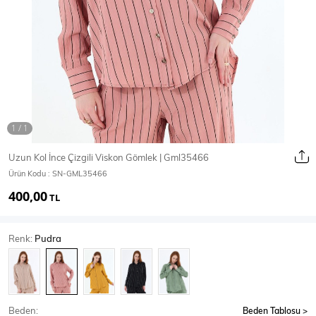
Ceket
Mont & Kaban
Yağmurluk
T-SHİRT & BLUZ
Uzun Kol İnce Çizgili Viskon Gömlek | Gml35466
Ürün Kodu :
SN-GML35466
T-Shirt
Bluz
400,00
TL
BODY
Renk:
Pudra
Body
Atlet
Crop & Büstiyer
Beden:
Beden Tablosu