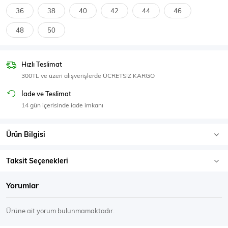
SPOR GİYİM
36
38
40
42
44
46
48
50
Hızlı Teslimat
Eşofman Üstü
Sweatshirt
300TL ve üzeri alışverişlerde ÜCRETSİZ KARGO
İade ve Teslimat
14 gün içerisinde iade imkanı
Ürün Bilgisi
Taksit Seçenekleri
Yorumlar
Ürüne ait yorum bulunmamaktadır.