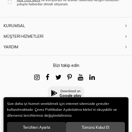
yoluyla haberdar olmak istiyorum.
KURUMSAL
MÜŞTERİ HİZMETLERİ
YARDIM
Bizi takip edin
Download on
Google play
Size daha iyi hizmet verebilmek için internet sitemizde çerezler
kullanılmaktadır. Çerez Politikaları Aydınlatma Metni’ni okuyabilir ve
dilerseniz tercihlerinizi değiştirebilirsiniz.
© 2021 HERYENİ. Tüm hakları saklıdır.
Tercihleri Ayarla
Tümünü Kabul Et