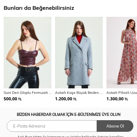
Bunları da Beğenebilirsiniz
Suni Deri Gloplu Fermuarlı Büyük Beden Bustiyer | BUST34636
Astarlı Kaşe Büyük Beden Kaban | KBN34746
500,00
1.200,00
1.300,00
TL
TL
TL
BİZDEN HABERDAR OLMAK İÇİN E-BÜLTENİMİZE ÜYE OLUN
Abone Ol
Açık Rıza Metni
ile kampanya ve ürünler hakkında iletişim kanalları