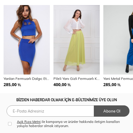
Yanları Fermuarlı Dalgıc Etek | Etk14914
Pileli Yanı Gizli Fermuarlı Kiloş Şifon Etek ETK32728
285,00
400,00
285,00
TL
TL
TL
BİZDEN HABERDAR OLMAK İÇİN E-BÜLTENİMİZE ÜYE OLUN
Abone Ol
Açık Rıza Metni
ile kampanya ve ürünler hakkında iletişim kanalları
yoluyla haberdar olmak istiyorum.