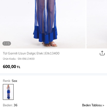
Ceket
Mont & Kaban
Yağmurluk
T-SHİRT & BLUZ
Tül Garnili Uzun Dalgic Etek | Etk13400
Ürün Kodu :
SN-Etk13400
T-Shirt
Bluz
600,00
TL
BODY
Renk:
Sax
Body
Atlet
Crop & Büstiyer
Beden:
36
Beden Tablosu