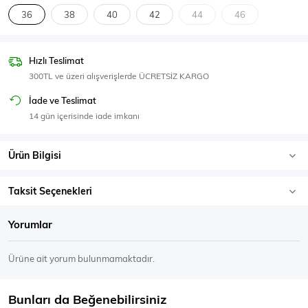
SPOR GİYİM
36
38
40
42
44
46
Hızlı Teslimat
300TL ve üzeri alışverişlerde ÜCRETSİZ KARGO
Eşofman Üstü
Sweatshirt
İade ve Teslimat
14 gün içerisinde iade imkanı
Ürün Bilgisi
Taksit Seçenekleri
Yorumlar
Ürüne ait yorum bulunmamaktadır.
Bunları da Beğenebilirsiniz