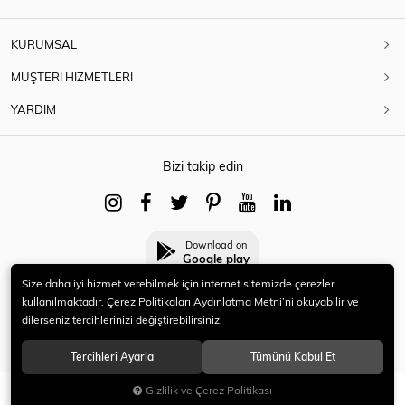
KURUMSAL
MÜŞTERİ HİZMETLERİ
YARDIM
Bizi takip edin
Download on
Google play
Size daha iyi hizmet verebilmek için internet sitemizde çerezler
kullanılmaktadır. Çerez Politikaları Aydınlatma Metni’ni okuyabilir ve
dilerseniz tercihlerinizi değiştirebilirsiniz.
© 2021 HERYENİ. Tüm hakları saklıdır.
Tercihleri Ayarla
Tümünü Kabul Et
Gizlilik ve Çerez Politikası
SEPETE EKLE