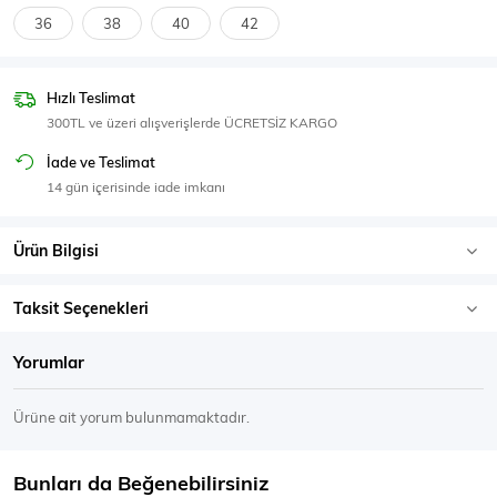
SPOR GİYİM
36
38
40
42
Hızlı Teslimat
300TL ve üzeri alışverişlerde ÜCRETSİZ KARGO
Eşofman Üstü
Sweatshirt
İade ve Teslimat
14 gün içerisinde iade imkanı
Ürün Bilgisi
Taksit Seçenekleri
Yorumlar
Ürüne ait yorum bulunmamaktadır.
Bunları da Beğenebilirsiniz