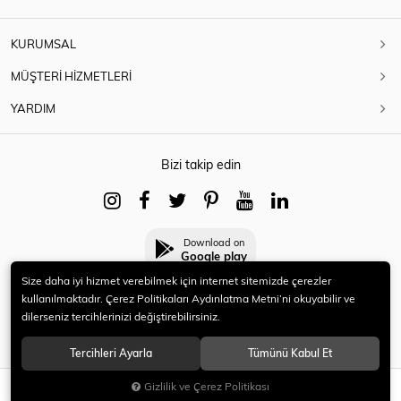
KURUMSAL
MÜŞTERİ HİZMETLERİ
YARDIM
Bizi takip edin
Download on
Google play
Size daha iyi hizmet verebilmek için internet sitemizde çerezler
kullanılmaktadır. Çerez Politikaları Aydınlatma Metni’ni okuyabilir ve
dilerseniz tercihlerinizi değiştirebilirsiniz.
© 2021 HERYENİ. Tüm hakları saklıdır.
Tercihleri Ayarla
Tümünü Kabul Et
Gizlilik ve Çerez Politikası
SEPETE EKLE