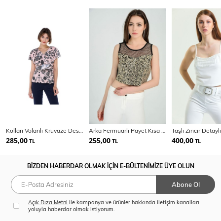
Kolları Volanlı Kruvaze Desenli Bluz Blz32057
Arka Fermuarlı Payet Kısa Bluz
285,00
255,00
400,00
TL
TL
TL
BİZDEN HABERDAR OLMAK İÇİN E-BÜLTENİMİZE ÜYE OLUN
Abone Ol
Açık Rıza Metni
ile kampanya ve ürünler hakkında iletişim kanalları
yoluyla haberdar olmak istiyorum.