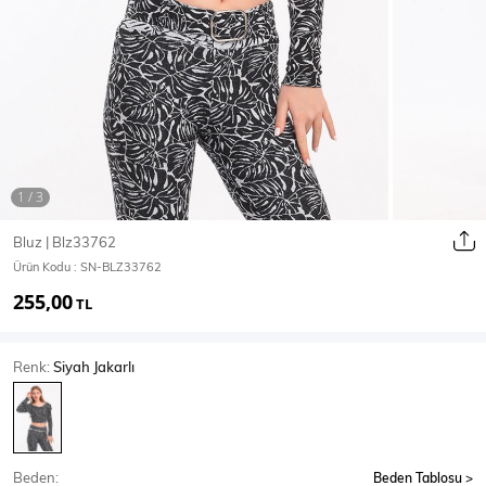
Ceket
Mont & Kaban
Yağmurluk
T-SHİRT & BLUZ
Bluz | Blz33762
Ürün Kodu :
SN-BLZ33762
T-Shirt
Bluz
255,00
TL
BODY
Renk:
Siyah Jakarlı
Body
Atlet
Crop & Büstiyer
Beden:
Beden Tablosu