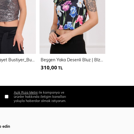
Fermuarli Pulpayet Bustiyer_Bus32289
Beşgen Yaka Desenli Bluz | Blz33441
Dantel Bluz
310,00
300,00
TL
TL
Açık Rıza Metni
ile kampanya ve
ürünler hakkında iletişim kanalları
yoluyla haberdar olmak istiyorum.
p edin