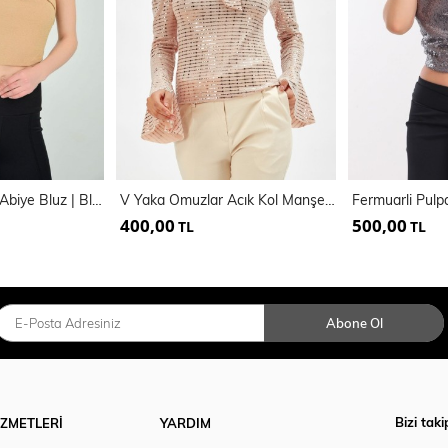
Halka Aksesuarli Abiye Bluz | Blz14719
V Yaka Omuzlar Acık Kol Manşetleri Volanlu Buzi Payet Bluz_Blz32398
400,00
500,00
TL
TL
Abone Ol
Bizi taki
İZMETLERİ
YARDIM