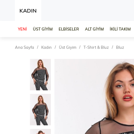
KADIN
YENİ
ÜST GİYİM
ELBİSELER
ALT GİYİM
İKİLİ TAKIM
Ana Sayfa
Kadın
Üst Giyim
T-Shirt & Bluz
Bluz