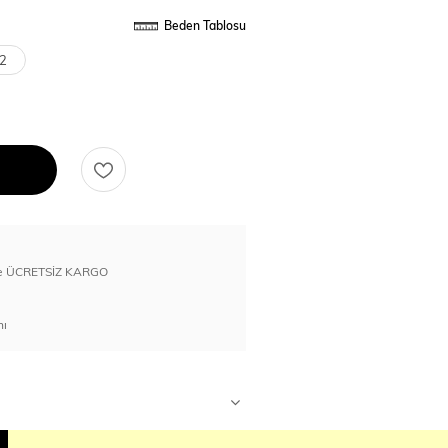
Beden Tablosu
2
erde ÜCRETSİZ KARGO
nı