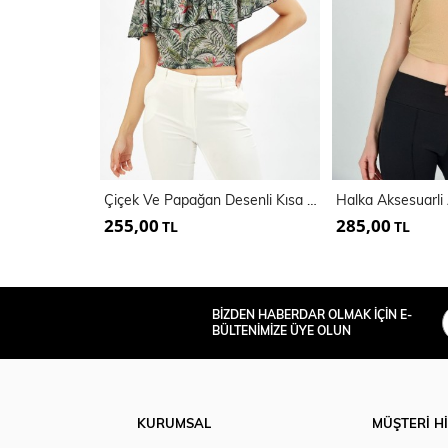
Çiçek Ve Papağan Desenli Kısa Volanlı Bluz
255,00
285,00
TL
TL
BİZDEN HABERDAR OLMAK İÇİN E-
BÜLTENİMİZE ÜYE OLUN
KURUMSAL
MÜŞTERİ H