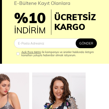
E-Bültene Kayıt Olanlara
%10
ÜCRETSİZ
İM
KARGO
İNDİRİM
GÖNDER
Açık Rıza Metni
ile kampanya ve ürünler hakkında iletişim
kanalları yoluyla haberdar olmak istiyorum.