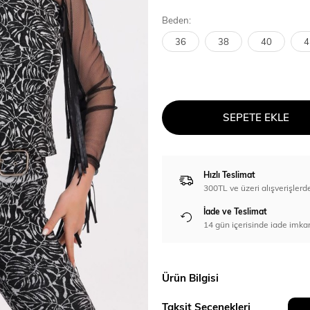
Beden:
36
38
40
4
SEPETE EKLE
Hızlı Teslimat
300TL ve üzeri alışverişl
İade ve Teslimat
14 gün içerisinde iade imka
Ürün Bilgisi
Taksit Seçenekleri