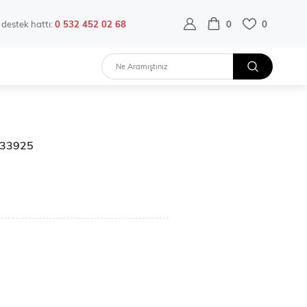
destek hattı:
0 532 452 02 68
0
0
lz33925