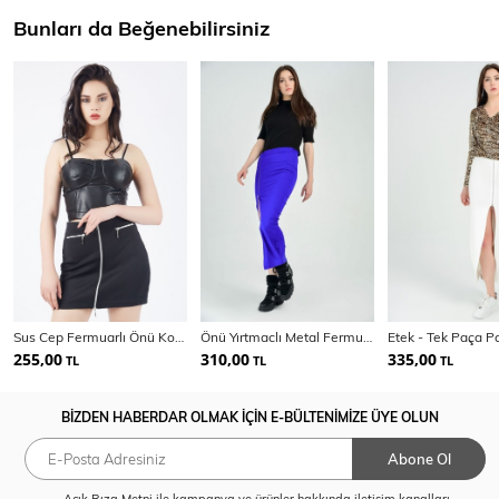
Bunları da Beğenebilirsiniz
Sus Cep Fermuarlı Önü Kombi Fermuarlı Scuba Etek
Önü Yırtmaclı Metal Fermuarlı Dalgıç Etek | Etk13348
255,00
310,00
335,00
TL
TL
TL
BİZDEN HABERDAR OLMAK İÇİN E-BÜLTENİMİZE ÜYE OLUN
Abone Ol
Açık Rıza Metni
ile kampanya ve ürünler hakkında iletişim kanalları