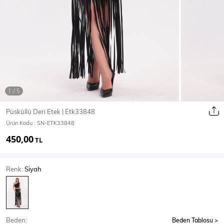
Ceket
Mont & Kaban
Yağmurluk
T-SHİRT & BLUZ
Püsküllü Deri Etek | Etk33848
Ürün Kodu :
SN-ETK33848
T-Shirt
Bluz
450,00
TL
BODY
Renk:
Siyah
Body
Atlet
Crop & Büstiyer
Beden:
Beden Tablosu