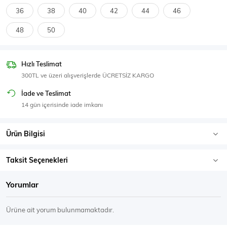
SPOR GİYİM
36
38
40
42
44
46
48
50
Hızlı Teslimat
Eşofman Üstü
Sweatshirt
300TL ve üzeri alışverişlerde ÜCRETSİZ KARGO
İade ve Teslimat
14 gün içerisinde iade imkanı
Ürün Bilgisi
Taksit Seçenekleri
Yorumlar
Ürüne ait yorum bulunmamaktadır.