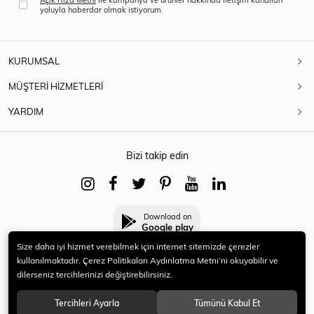
yoluyla haberdar olmak istiyorum.
KURUMSAL
MÜŞTERİ HİZMETLERİ
YARDIM
Bizi takip edin
Download on
Google play
Size daha iyi hizmet verebilmek için internet sitemizde çerezler
kullanılmaktadır. Çerez Politikaları Aydınlatma Metni’ni okuyabilir ve
dilerseniz tercihlerinizi değiştirebilirsiniz.
© 2021 HERYENİ. Tüm hakları saklıdır.
Tercihleri Ayarla
Tümünü Kabul Et