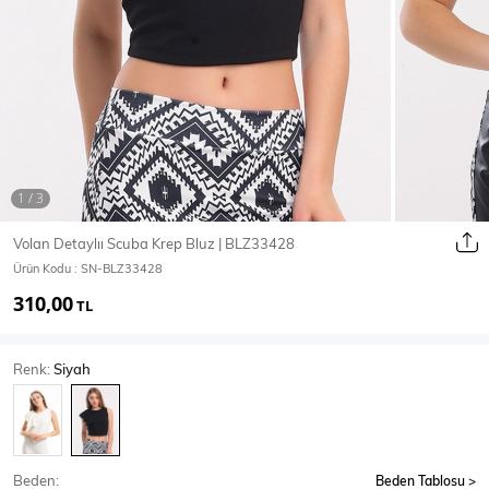
Ceket
Mont & Kaban
Yağmurluk
T-SHİRT & BLUZ
Volan Detaylıı Scuba Krep Bluz | BLZ33428
Ürün Kodu :
SN-BLZ33428
T-Shirt
Bluz
310,00
TL
BODY
Renk:
Siyah
Body
Atlet
Crop & Büstiyer
Beden:
Beden Tablosu