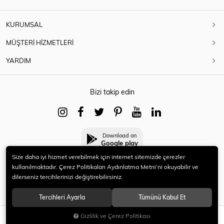
KURUMSAL
MÜŞTERİ HİZMETLERİ
YARDIM
Bizi takip edin
Download on
Google play
Size daha iyi hizmet verebilmek için internet sitemizde çerezler
kullanılmaktadır. Çerez Politikaları Aydınlatma Metni’ni okuyabilir ve
dilerseniz tercihlerinizi değiştirebilirsiniz.
© 2021 HERYENİ. Tüm hakları saklıdır.
Tercihleri Ayarla
Tümünü Kabul Et
Gizlilik ve Çerez Politikası
SEPETE EKLE