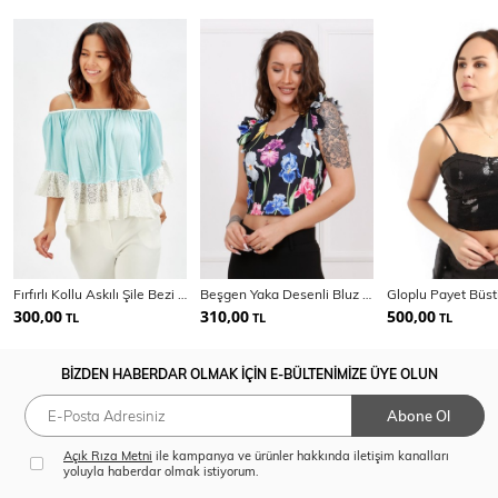
Fırfırlı Kollu Askılı Şile Bezi Abiye Bluz
Beşgen Yaka Desenli Bluz | Blz33441
300,00
310,00
500,00
TL
TL
TL
BİZDEN HABERDAR OLMAK İÇİN E-BÜLTENİMİZE ÜYE OLUN
Abone Ol
Açık Rıza Metni
ile kampanya ve ürünler hakkında iletişim kanalları
yoluyla haberdar olmak istiyorum.