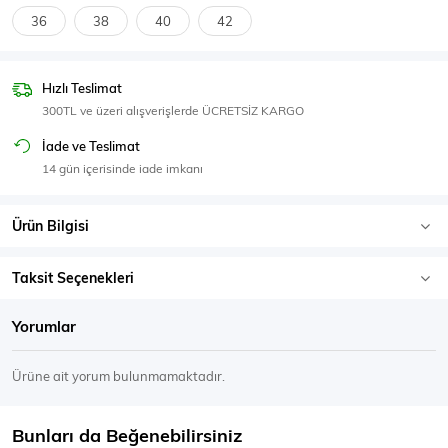
SPOR GİYİM
36
38
40
42
Hızlı Teslimat
300TL ve üzeri alışverişlerde ÜCRETSİZ KARGO
Eşofman Üstü
Sweatshirt
İade ve Teslimat
14 gün içerisinde iade imkanı
Ürün Bilgisi
Taksit Seçenekleri
Yorumlar
Ürüne ait yorum bulunmamaktadır.
Bunları da Beğenebilirsiniz