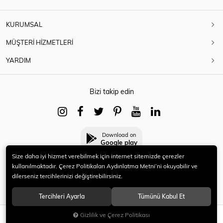
KURUMSAL
MÜŞTERİ HİZMETLERİ
YARDIM
Bizi takip edin
Download on
Google play
Size daha iyi hizmet verebilmek için internet sitemizde çerezler
kullanılmaktadır. Çerez Politikaları Aydınlatma Metni’ni okuyabilir ve
dilerseniz tercihlerinizi değiştirebilirsiniz.
© 2021 HERYENİ. Tüm hakları saklıdır.
Tercihleri Ayarla
Tümünü Kabul Et
Gizlilik ve Çerez Politikası
SEPETE EKLE