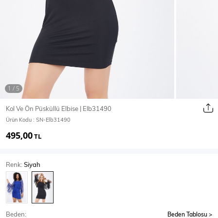
Ceket
Mont & Kaban
Yağmurluk
T-SHİRT & BLUZ
Kol Ve Ön Püsküllü Elbise | Elb31490
Ürün Kodu :
SN-Elb31490
T-Shirt
Bluz
495,00
TL
BODY
Renk:
Siyah
Body
Atlet
Crop & Büstiyer
Beden:
Beden Tablosu