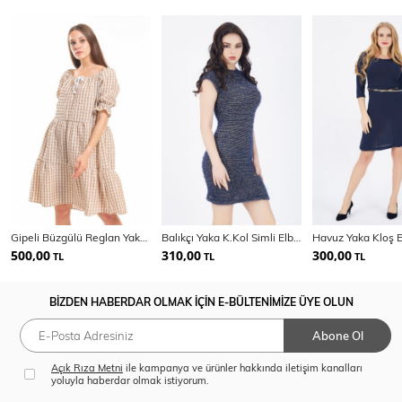
Gipeli Büzgülü Reglan Yaka Gofre Elbise | Elb33651
Balıkçı Yaka K.Kol Simli Elbise | Elb32290
500,00
310,00
300,00
TL
TL
TL
BİZDEN HABERDAR OLMAK İÇİN E-BÜLTENİMİZE ÜYE OLUN
Abone Ol
Açık Rıza Metni
ile kampanya ve ürünler hakkında iletişim kanalları
yoluyla haberdar olmak istiyorum.