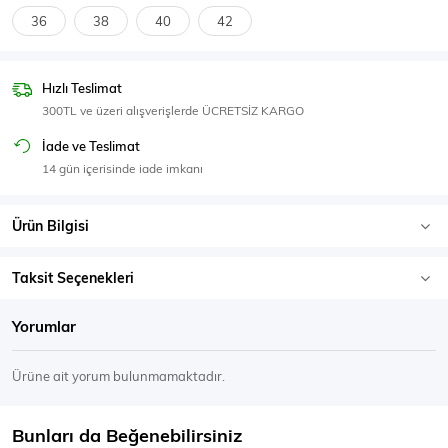
SPOR GİYİM
36
38
40
42
Hızlı Teslimat
300TL ve üzeri alışverişlerde ÜCRETSİZ KARGO
Eşofman Üstü
Sweatshirt
İade ve Teslimat
14 gün içerisinde iade imkanı
Ürün Bilgisi
Taksit Seçenekleri
Yorumlar
Ürüne ait yorum bulunmamaktadır.
Bunları da Beğenebilirsiniz