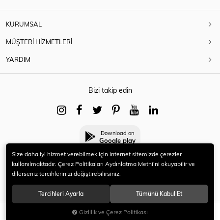
KURUMSAL
MÜŞTERİ HİZMETLERİ
YARDIM
Bizi takip edin
Download on
Google play
Size daha iyi hizmet verebilmek için internet sitemizde çerezler
kullanılmaktadır. Çerez Politikaları Aydınlatma Metni’ni okuyabilir ve
dilerseniz tercihlerinizi değiştirebilirsiniz.
© 2021 HERYENİ. Tüm hakları saklıdır.
Tercihleri Ayarla
Tümünü Kabul Et
Gizlilik ve Çerez Politikası
SEPETE EKLE