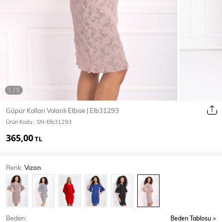
Ceket
Mont & Kaban
Yağmurluk
T-SHİRT & BLUZ
Güpür Kolları Volanlı Elbise | Elb31293
Ürün Kodu :
SN-Elb31293
T-Shirt
Bluz
365,00
TL
BODY
Renk:
Vızon
Body
Atlet
Crop & Büstiyer
Beden:
Beden Tablosu