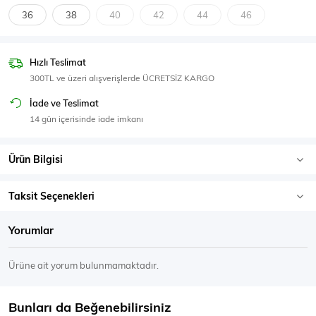
SPOR GİYİM
36
38
40
42
44
46
Hızlı Teslimat
300TL ve üzeri alışverişlerde ÜCRETSİZ KARGO
Eşofman Üstü
Sweatshirt
İade ve Teslimat
14 gün içerisinde iade imkanı
Ürün Bilgisi
Taksit Seçenekleri
Yorumlar
Ürüne ait yorum bulunmamaktadır.
Bunları da Beğenebilirsiniz