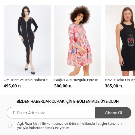
Omuzları Ve Arka Robası File Garnili Candy Elbise
Göğüs Alti Büzgülü Havuz Yaka Desenli Elbise_Elb32126
495,00
500,00
365,00
TL
TL
TL
BİZDEN HABERDAR OLMAK İÇİN E-BÜLTENİMİZE ÜYE OLUN
Abone Ol
Açık Rıza Metni
ile kampanya ve ürünler hakkında iletişim kanalları
yoluyla haberdar olmak istiyorum.