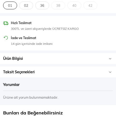
SPOR GİYİM
01
02
36
38
40
42
Hızlı Teslimat
300TL ve üzeri alışverişlerde ÜCRETSİZ KARGO
Eşofman Üstü
Sweatshirt
İade ve Teslimat
14 gün içerisinde iade imkanı
Ürün Bilgisi
Taksit Seçenekleri
Yorumlar
Ürüne ait yorum bulunmamaktadır.
Bunları da Beğenebilirsiniz