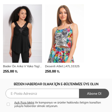
Bader Ön Arka V Yaka Taşlı Atlet | Kpe5422Y07
Desenli Atlet | ATL33325
255,00
250,00
TL
TL
BİZDEN HABERDAR OLMAK İÇİN E-BÜLTENİMİZE ÜYE OLUN
Abone Ol
Açık Rıza Metni
ile kampanya ve ürünler hakkında iletişim kanalları
yoluyla haberdar olmak istiyorum.