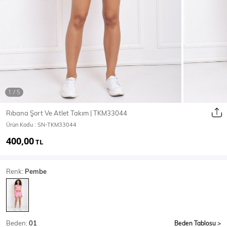
Ceket
Mont & Kaban
Yağmurluk
T-SHİRT & BLUZ
Rıbana Şort Ve Atlet Takım | TKM33044
Ürün Kodu :
SN-TKM33044
T-Shirt
Bluz
400,00
TL
BODY
Renk:
Pembe
Body
Atlet
Crop & Büstiyer
Beden:
01
Beden Tablosu