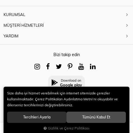
KURUMSAL
MÜŞTERİ HİZMETLERİ
YARDIM
Bizi takip edin
Download on
Google play
Size daha iyi hizmet verebilmek için internet sitemizde çerezler
kullanılmaktadır. Çerez Politikaları Aydınlatma Metni’ni okuyabilir ve
dilerseniz tercihlerinizi değiştirebilirsiniz.
© 2021 HERYENİ. Tüm hakları saklıdır.
Tercihleri Ayarla
Tümünü Kabul Et
Gizlilik ve Çerez Politikası
SEPETE EKLE