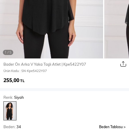
Ceket
Mont & Kaban
Yağmurluk
T-SHİRT & BLUZ
Bader Ön Arka V Yaka Taşlı Atlet | Kpe5422Y07
Ürün Kodu :
SN-Kpe5422Y07
T-Shirt
Bluz
255,00
TL
BODY
Renk:
Siyah
Body
Atlet
Crop & Büstiyer
Beden:
34
Beden Tablosu