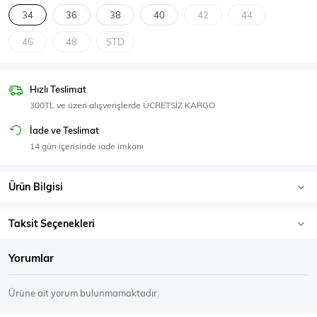
SPOR GİYİM
34
36
38
40
42
44
46
48
STD
Hızlı Teslimat
Eşofman Üstü
Sweatshirt
300TL ve üzeri alışverişlerde ÜCRETSİZ KARGO
İade ve Teslimat
14 gün içerisinde iade imkanı
Ürün Bilgisi
Taksit Seçenekleri
Yorumlar
Ürüne ait yorum bulunmamaktadır.