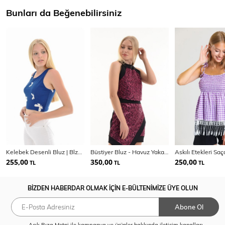
Bunları da Beğenebilirsiniz
Kelebek Desenli Bluz | Blz31640
Büstiyer Bluz - Havuz Yaka Lame Payet Kumas Bluz
255,00
350,00
250,00
TL
TL
TL
BİZDEN HABERDAR OLMAK İÇİN E-BÜLTENİMİZE ÜYE OLUN
Abone Ol
Açık Rıza Metni
ile kampanya ve ürünler hakkında iletişim kanalları