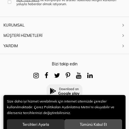
yoluyla haberdar olmak istiyorum.
KURUMSAL
MÜŞTERİ HİZMETLERİ
YARDIM
Bizi takip edin
Download on
Google play
Size daha iyi hizmet verebilmek için internet sitemizde çerezler
kullanılmaktadır. Çerez Politikaları Aydınlatma Metni’ni okuyabilir ve
dilerseniz tercihlerinizi değiştirebilirsiniz.
© 2021 HERYENİ. Tüm hakları saklıdır.
Tercihleri Ayarla
Tümünü Kabul Et