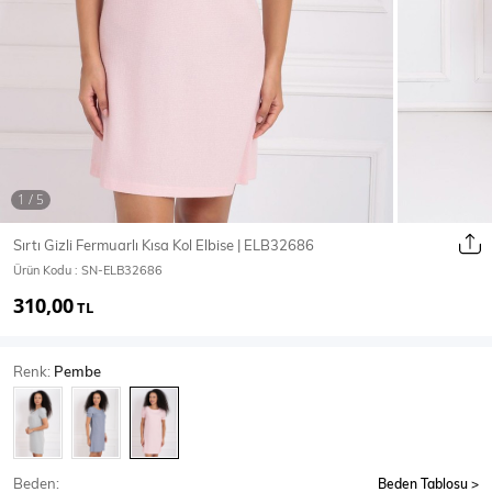
Ceket
Mont & Kaban
Yağmurluk
T-SHİRT & BLUZ
Sırtı Gizli Fermuarlı Kısa Kol Elbise | ELB32686
Ürün Kodu :
SN-ELB32686
T-Shirt
Bluz
310,00
TL
BODY
Renk:
Pembe
Body
Atlet
Crop & Büstiyer
Beden:
Beden Tablosu