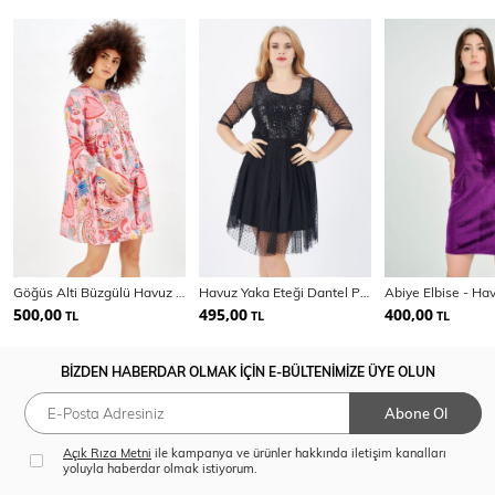
Göğüs Alti Büzgülü Havuz Yaka Desenli Elbise_Elb32126
Havuz Yaka Eteği Dantel Payet Elbise | Elb32225
500,00
495,00
400,00
TL
TL
TL
BİZDEN HABERDAR OLMAK İÇİN E-BÜLTENİMİZE ÜYE OLUN
Abone Ol
Açık Rıza Metni
ile kampanya ve ürünler hakkında iletişim kanalları
yoluyla haberdar olmak istiyorum.