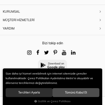
KURUMSAL
MÜŞTERİ HİZMETLERİ
YARDIM
Bizi takip edin
Download on
Google play
Size daha iyi hizmet verebilmek için internet sitemizde çerezler
kullanılmaktadır. Çerez Politikaları Aydınlatma Metni’ni okuyabilir ve
dilerseniz tercihlerinizi değiştirebilirsiniz.
© 2021 HERYENİ. Tüm hakları saklıdır.
Tercihleri Ayarla
Tümünü Kabul Et
Gizlilik ve Çerez Politikası
SEPETE EKLE