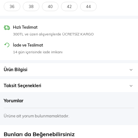
SPOR GİYİM
36
38
40
42
44
Hızlı Teslimat
300TL ve üzeri alışverişlerde ÜCRETSİZ KARGO
Eşofman Üstü
Sweatshirt
İade ve Teslimat
14 gün içerisinde iade imkanı
Ürün Bilgisi
Taksit Seçenekleri
Yorumlar
Ürüne ait yorum bulunmamaktadır.
Bunları da Beğenebilirsiniz